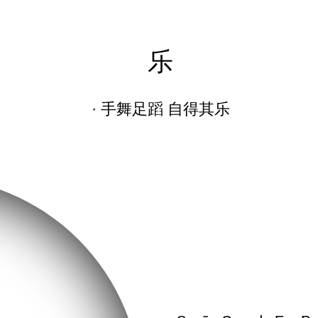
乐
·
手舞足蹈 自得其乐