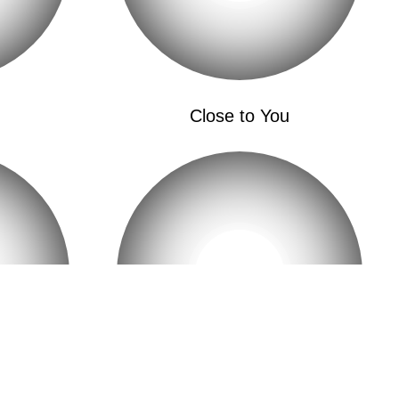
就此放手
 Deseo (eh-Oh)
有
Close to You
菲亚
会继续