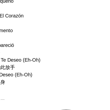
equeño
 El Corazón
omento
areció
去
 Te Deseo (eh-Oh)
就此放手
 Deseo (eh-Oh)
一身
菲亚