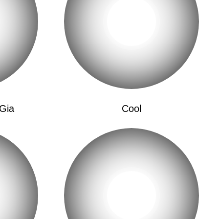
会继续
ices
Gia
Cool
a Pasó
Alas
e Hizo Soñar
怅惘
 Te Deseo (eh-Oh)