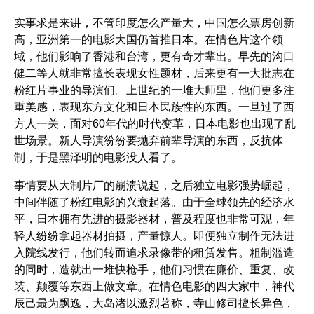
实事求是来讲，不管印度怎么产量大，中国怎么票房创新
高，亚洲第一的电影大国仍首推日本。在情色片这个领
域，他们影响了香港和台湾，更有奇才辈出。早先的沟口
健二等人就非常擅长表现女性题材，后来更有一大批志在
粉红片事业的导演们。上世纪的一堆大师里，他们更多注
重美感，表现东方文化和日本民族性的东西。一旦过了西
方人一关，面对60年代的时代变革，日本电影也出现了乱
世场景。新人导演纷纷要抛弃前辈导演的东西，反抗体
制，于是黑泽明的电影没人看了。
事情要从大制片厂的崩溃说起，之后独立电影强势崛起，
中间伴随了粉红电影的兴衰起落。由于全球领先的经济水
平，日本拥有先进的摄影器材，普及程度也非常可观，年
轻人纷纷拿起器材拍摄，产量惊人。即便独立制作无法进
入院线发行，他们转而追求录像带的租赁发售。粗制滥造
的同时，造就出一堆快枪手，他们习惯在廉价、重复、改
装、颠覆等东西上做文章。在情色电影的四大家中，神代
辰己最为飘逸，大岛渚以激烈著称，寺山修司擅长异色，