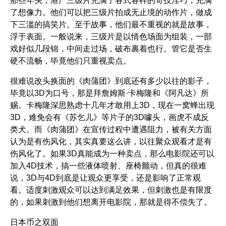
了想像力。他们可以把三级片拍成无止境的动作片，做成
下三滥的搞笑片。至于故事，他们最不重视的就是故事，
浮于表面。一般说来，三级片是以情色场面为组装，一部
戏好似几段锦，中间走过场，破布裹着也行。管它是否生
硬不流畅，毕竟他们只重视卖点。
很难说改头换面的
《肉蒲团》
到底还有多少以往的影子，
毕竟以3D为口号，那是拜詹姆斯·卡梅隆和
《阿凡达》
所
赐。卡梅隆深思熟虑十几年才敢用上3D，现在一窝蜂出现
3D，难免会有
《苏乞儿》
等片子的3D噱头，画虎不成反
类犬。而
《肉蒲团》
在宣传过程中遭遇阻力，被有关方面
认为是有伤风化，其实真要这么讲，以往聚众观看才是有
伤风化了。如果3D真能成为一种卖点，那么电影院还可以
加入4D技术，搞一些液体喷射、座椅颤动，但真的很难
说，3D与4D到底是让观众更享受，还是影响了正常观
看。适度刺激观众可以达到满足效果，但刺激也是有限度
的，如果刺激到他们想离开电影院，那就是得不偿失了。
日本币之双面