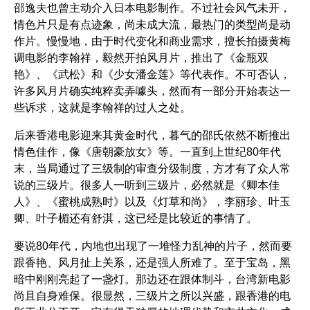
邵逸夫也曾主动介入日本电影制作。不过社会风气未开，
情色片只是有点迹象，尚未成大流，最热门的类型尚是动
作片。慢慢地，由于时代变化和商业需求，擅长拍摄黄梅
调电影的李翰祥，毅然开拍风月片，推出了
《金瓶双
艳》
、
《武松》
和
《少女潘金莲》
等代表作。不可否认，
许多风月片确实纯粹卖弄噱头，然而有一部分开始表达一
些诉求，这就是李翰祥的过人之处。
后来香港电影迎来其黄金时代，暮气的邵氏依然不断推出
情色佳作，像
《唐朝豪放女》
等。一直到上世纪80年代
末，当局通过了三级制的审查分级制度，方才有了众人常
说的三级片。很多人一听到三级片，必然就是
《卿本佳
人》
、
《蜜桃成熟时》
以及
《灯草和尚》
，李丽珍、叶玉
卿、叶子楣还有舒淇，这已经是比较近的事情了。
要说80年代，内地也出现了一堆怪力乱神的片子，然而要
跟香艳、风月扯上关系，还是强人所难了。至于宝岛，黑
暗中刚刚亮起了一盏灯。那边还在跟体制斗，台湾新电影
尚且自身难保。很显然，三级片之所以兴盛，跟香港的电