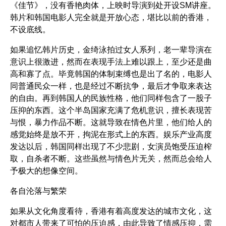
《佳节》
，没有香艳肉体，上映时导演到处开设SM讲座。
韩片和韩国电影人完全就是开放心态，堪比以前的香港，
不设底线。
如果追忆韩片历史，金绮泳拍过女人系列，老一辈导演在
意识上很激进，然而在表现手法上难以跟上，至少还是曲
高和寡了点。毕竟韩国的体制束缚也是出了名的，电影人
同普通民众一样，也是经过不断抗争，最后才争取来表达
的自由。再到韩国人的民族性格，他们同样包含了一股子
压抑的东西。这个半岛国家充满了危机意识，擅长表现苦
与恨，暴力作品不断。这就导致在情色片里，他们给人的
感觉始终是放不开，拘泥在形式上的东西。娱乐产业高度
发达以后，韩国同样出现了不少悲剧，女演员饱受压迫榨
取，自杀者不断。这些虽然与情色片无关，然而总会给人
予极大的想像空间。
各自沦落与繁荣
如果从文化角度看待，香港有着高度发达的城市文化，这
对都市人带来了可怕的压迫感，由此导致了情感压抑，需