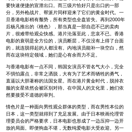
要快速便捷的宣泄出口。而三级片恰好只是出口的一部
分，另外枪战片、帮派片同样迎来了它们的黄金时代。一
旦香港电影稍有颓势，所有类型也全盘皆失。再到2000年
后杨凡推出的
《桃色》
，那当真是一部自恋不已的卖肉
片，很难带给观众快感。港片沦落至此，悲哀不已。香港
电影的衰弱是全方位的，演员断层，不仅没有上得了台面
的，就连脱得起的人都没有。内地演员能补一块空白，然
而在这块特定领域，她们是心有余而力不足。
与香港电影有一点不同，韩国女演员不管名气大小，完全
不惧怕露点，非常之洒脱，大有为了艺术而牺牲的勇气，
直逼以大胆著称的法国女星。而在港片黄金时代，脱掉衣
服的女星依然会被区别对待。在中国人的文化里，她们依
然要接受不道德的审判。
情色片是一种面向男性观众群体的类型，而在男性本位的
日本，这一类型就得到了充足发展。由于日本映画伦理管
理委员会的严格要求，日本电影也形成了一边压抑一边开
放的局面。即便狗血不堪，无数纯爱电影大受欢迎。另一