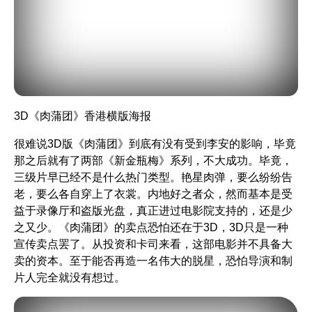
3D
《肉蒲团》
香港横版海报
很难说3D版
《肉蒲团》
到底有没有受到李安的影响，毕竟
那之后就有了两部
《新金瓶梅》
系列，不大成功。毕竟，
三级片早已经不是什么热门类型。艳星肉弹，要么纷纷告
老，要么各自穿上了衣裳。内地好之者众，然而基本是受
益于录像厅和盗版光盘，真正进过电影院支持的，还是少
之又少。
《肉蒲团》
的卖点恐怕还在于3D，3D只是一种
宣传卖点罢了。从投资和卡司来看，这部电影并不具备大
卖的资本。至于能否再造一名伟大的脱星，恐怕导演和制
片人完全就没有想过。