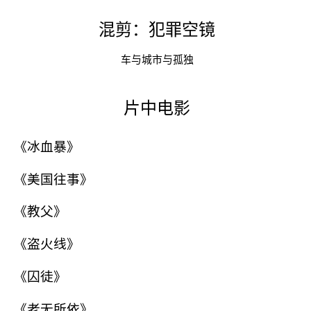
混剪：犯罪空镜
车与城市与孤独
片中电影
《冰血暴》
《美国往事》
《教父》
《盗火线》
《囚徒》
《老无所依》