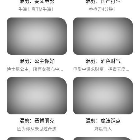
混剪：姜文电影
混剪：国产打斗
牛逼！真TM牛逼！
拳枪刀4分钟！
混剪：公主你好
混剪：酒色财气
迪士尼公主，所有女孩心中的梦
电影中谋求财富，挥霍无度，极致奢华与颓废的李！
混剪：赛博朋克
混剪：魔法踩点
因为你从未见过奇迹
麻瓜慎入