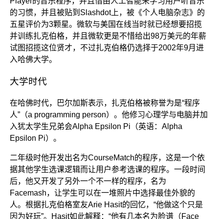
Player的音乐程序，并且借由人工智能来学习用户听音乐
的习惯，并且被贴到Slashdot上，被《个人电脑杂志》的
五星评价为3颗星。微软与美国在线当时就已经想要招揽
并训练扎克伯格，并且微软更是不惜给出98万美元的年薪
试图招揽这位贤才，不过扎克伯格仍选择于2002年9月进
入哈佛大学。
大学时代
在哈佛时代，巴尔加斯表示，扎克伯格被称誉为是“程序
人”（a programming person）。他修习心理学与电脑并加
入犹太学生兄弟会Alpha Epsilon Pi（英语：Alpha
Epsilon Pi）。
二年级时他开发出名为CourseMatch的程序，这是一个依
据其他学生选课逻辑而让用户参考选课的程序。一段时间
后，他又开发了另外一个不一样的程序，名为
Facemash，让学生可以在一堆照片中选择最佳外貌的
人。根据扎克伯格室友Arie Hasit的回忆，“他做这个只是
因为好玩”。Hasit如此解释：“他有几本名为脸谱（Face