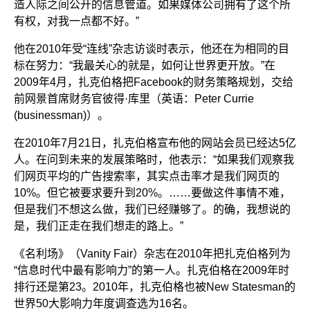
造人际之间公开的信息管道。如果媒体公司拥有了这个所
有权，对我一点都不好。”
他在2010年受“连线”杂志访谈时表示，他还在为相同的目
标在努力：“我最关心的就是，如何让世界更开放。”在
2009年4月，扎克伯格把Facebook的财务策略规划，交给
前网景首席财务官彼得·库里（英语：Peter Currie
(businessman)）。
在2010年7月21日，扎克伯格宣布他的网站会员已经达5亿
人。在问到未来的发展策略时，他表示：“如果我们观察我
们网页平均的广告搜索率，其实点击率才是我们网页的
10%。但它被要求要升到20%。……要做这件事情不难，
但是我们不想这么做，我们已经赚够了。的确，我想说的
是，我们正走在我们想走的路上。”
《名利场》（Vanity Fair）杂志在2010年把扎克伯格列为
“信息时代中最有影响力”的第一人。扎克伯格在2009年时
排行还是第23。2010年，扎克伯格也被New Statesman的
世界50大影响力年度调查选为16名。