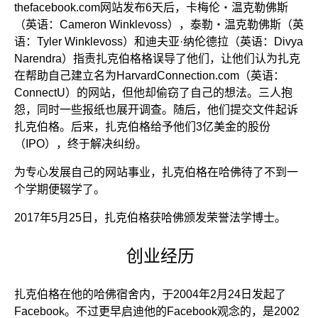
thefacebook.com网站发布6天后，卡梅伦・温克勒佛斯
（英语：Cameron Winklevoss），泰勒・温克勒佛斯（英
语：Tyler Winklevoss）和迪夫亚·纳伦德拉（英语：Divya
Narendra）指责扎克伯格格误导了他们，让他们认为扎克
在帮助自己建立名为HarvardConnection.com（英语：
ConnectU）的网站，但他却偷窃了自己的想法。三人抱
怨，同时一些报纸也展开调查。随后，他们提交文件起诉
扎克伯格。后来，扎克伯格给予他们3亿美金的股份
（IPO），终于解决纠纷。
为专心发展自己的网站事业，扎克伯格在哈佛待了不到一
个学期便辍学了。
2017年5月25日，扎克伯格获哈佛颁发荣誉法学博士。
创业经历
扎克伯格在他的哈佛宿舍内，于2004年2月24日发起了
Facebook。不过更早启迪他的Facebook观念的，是2002