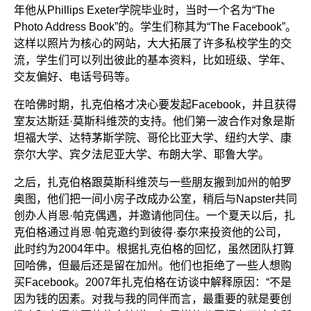
年他从Phillips Exeter学院毕业时，当时一个名为“The
Photo Address Book”的。学生们称其为“The Facebook”。
这样以照片为核心的网站，大大拓展了许多私校学生的交
流，学生们可以列出彼此的基本资料，比如班级、学年、
交友偏好、电话号码等。
在哈佛时期，扎克伯格才决心要发起Facebook，并且获得
室友达斯廷·莫斯科维茨的支持。他们第一波合作对象是斯
坦福大学、达特茅斯学院、哥伦比亚大学、纽约大学、康
奈尔大学、宾夕法尼亚大学、布朗大学、耶鲁大学。
之后，扎克伯格跟莫斯科维茨与一些朋友搬到加州的帕罗
奥图，他们把一间小房子改成办公室，稍后与Napster共同
创办人肖恩·帕克偶遇，并邀请他同住。一个夏天以后，扎
克伯格通过肖恩·帕克邀约到彼得·泰尔来投资他的公司，
此时约为2004年中。根据扎克伯格的回忆，虽然团队打算
回哈佛，但最后还是留在加州。他们也拒绝了一些人想购
买Facebook。2007年扎克伯格在访谈中解释原因：“不是
因为钱的因素。对我与我的同伴而言，最重要的就是要创