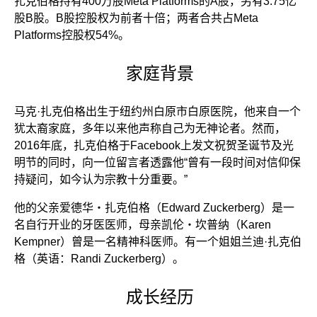
扎克伯格持有400万股Meta Platforms的A股，另有3.75亿
股B股。B股控股权为前者十倍；两者合共占Meta
Platforms控股权54%。
家庭背景
马克·扎克伯格出生于纽约州白原市白原医院，他来自一个
犹太裔家庭，多年以来他声称自己为无神论者。然而，
2016年底，扎克伯格于Facebook上发文祝贺圣诞节及光
明节的同时，向一位留言者透露他“曾有一段时间对信仰保
持疑问，如今认为宗教十分重要。”
他的父亲爱德华・扎克伯格（Edward Zuckerberg）是一
名自行开业的牙医医师，母亲凯伦・坎普纳（Karen
Kempner）曾是一名精神科医师。有一个姐姐兰迪·扎克伯
格（英语：Randi Zuckerberg）。
成长经历