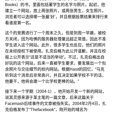
Books）的书，里面包括著学生的名字与照片。起初，他
建立一个网站，放上两张照片，或两张男生，女生照片。
浏览者可以选择哪一张最‘好’，并且根据投票结果来排行来
看谁是第一名。
这个的竞赛进行了一个周末之久，但是到周一早晨，被校
方关闭，因为哈佛的服务器处理量远超正常值，因此不准
学生进入这个网站。此外，很多学生也反应，他们的照片
在未经授权下被使用。扎克伯格为此公开道歉，并且在校
报上公开表示“这是不适当的举动”。不过，扎克伯格出自
好玩的这个网站，后来一直被学生要求，要发展出一个包
含照片与交往细节的校内网站。根据Hasit的回忆，“马克
听到这个消息后非常高兴，并且决定如果学校不干的话，
他要干，他将会建一个比学校更棒的站。”
接下来一个学期（2004-1），他开始开发一个新的网站，
说其灵感来源于某主笔的一篇文章，后来这篇关于
Facemash后续事件的文章被指失实。2004年2月4日，扎
克伯格发布了“Thefacebook”，刚开始的域名为