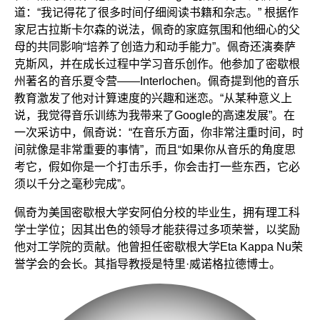
道：“我记得花了很多时间仔细阅读书籍和杂志。” 根据作
家尼古拉斯卡尔森的说法，佩奇的家庭氛围和他细心的父
母的共同影响“培养了创造力和动手能力”。佩奇还演奏萨
克斯风，并在成长过程中学习音乐创作。他参加了密歇根
州著名的音乐夏令营——Interlochen。佩奇提到他的音乐
教育激发了他对计算速度的兴趣和迷恋。“从某种意义上
说，我觉得音乐训练为我带来了Google的高速发展”。在
一次采访中，佩奇说：“在音乐方面，你非常注重时间，时
间就像是非常重要的事情”，而且“如果你从音乐的角度思
考它，假如你是一个打击乐手，你会击打一些东西，它必
须以千分之毫秒完成”。
佩奇为美国密歇根大学安阿伯分校的毕业生，拥有理工科
学士学位；因其出色的领导才能获得过多项荣誉，以奖励
他对工学院的贡献。他曾担任密歇根大学Eta Kappa Nu荣
誉学会的会长。其指导教授是特里·威诺格拉德博士。