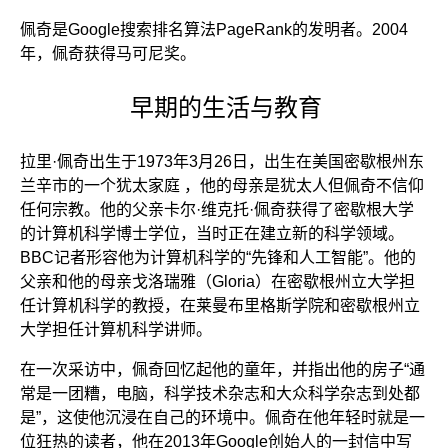
佩奇是Google搜索排名算法PageRank的发明者。2004
年，佩奇获得马可尼奖。
早期的生活与教育
拉里·佩奇出生于1973年3月26日，出生在美国密歇根州东
兰辛市的一个犹太家庭 ，他的母亲是犹太人但佩奇不信仰
任何宗教。他的父亲卡尔·维克托·佩奇获得了密歇根大学
的计算机科学博士学位，当时正在建立新的科学领域。
BBC记者形容他为计算机科学的“先锋和人工智能”。他的
父亲和他的母亲戈洛瑞雅（Gloria）在密歇根州立大学担
任计算机科学的教授，在莱曼布里格斯学院和密歇根州立
大学担任计算机科学讲师。
在一次采访中，佩奇回忆起他的童年，并指出他的房子“通
常是一团糟，电脑，科学技术杂志和大众科学杂志到处都
是”，这使他沉浸在自己的环境中。佩奇在他年轻时就是一
位狂热的读者，他在2013年Google创始人的一封信中写