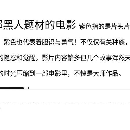
部黑人题材的电影
紫色指的是片头片
，紫色也代表着胆识与勇气！不仅仅有关种族
的隐忍和觉醒。影片内容繁多但几个故事浑然
的时光压缩到一部电影里，不愧是大师作品。