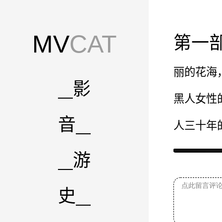
MV
CAT
第一
丽的花海
影
黑人女性
音
人三十年
游
史