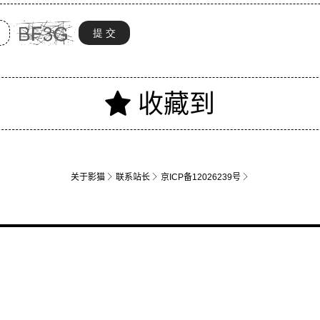
关于影猫
联系站长
京ICP备12026239号