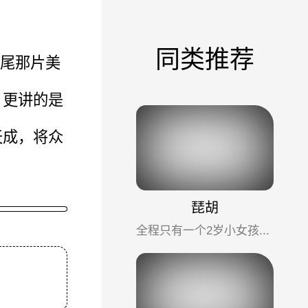
同类推荐
尾那片美
，更讲的是
天成，将众
琵胡
全程只有一个2岁小女孩的电影，旁边是妈妈尸体。真实事件改编，全程揪心。