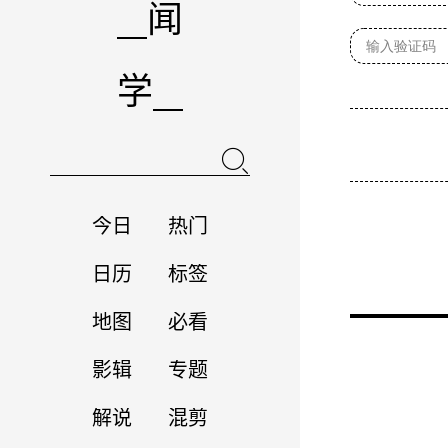
闻
学
今日
热门
日历
标签
地图
必看
影辑
专题
解说
混剪