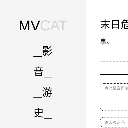
MV
CAT
末日
事。
影
音
游
史