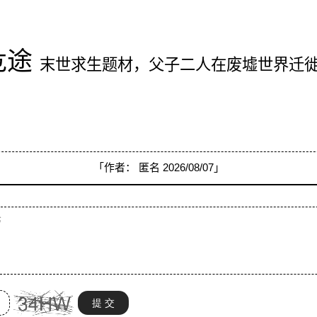
危途
末世求生题材，父子二人在废墟世界迁
「作者：
匿名
2026/08/07」