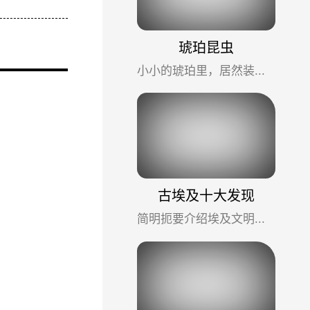
琥珀昆虫
小小的琥珀里，居然装着如此多的秘密，这是几千万年前，甚至一亿多年前的秘密。从里面包裹着的小动物植物身上，...
古埃及十大发现
简明扼要介绍埃及文明遗迹：1、胡夫法老之船 2、未完成的方尖碑采石场 3、金字塔工人之幕 4、图坦卡门的宝藏 5、...