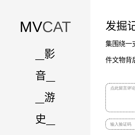
MV
CAT
发掘
集围绕一
影
件文物背
音
游
史