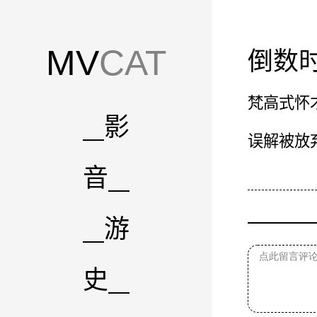
MV
CAT
倒数
梵高式怀
影
误解被放
音
游
史