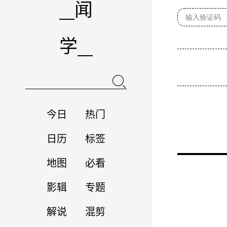
闻
学
今日
热门
日历
标签
地图
必看
影辑
专题
解说
混剪