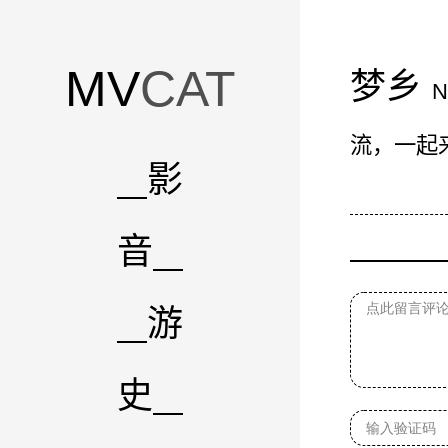
MV
CAT
梦乡
流，一起
影
音
游
史