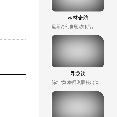
丛林奇航
最新奇幻喜剧动作片，亚马逊河流寻宝探险之旅。风格类似《加勒比海盗》与《夺宝奇兵》混搭，故事俗套但是欢乐热闹，...
寻龙诀
陈坤/黄渤/舒淇联袂出演的盗墓奇幻电影，《鬼吹灯》电影版，场景大气，有黄渤在还能全程欢乐～