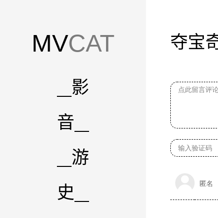
MV
CAT
夺宝
影
音
游
史