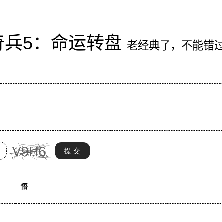
奇兵5：命运转盘
老经典了，不能错