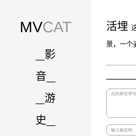
MV
CAT
活埋
景，一个
影
音
游
史