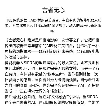
言者无心
印度传统歌舞与AI题材的完美融合，有血有肉的智能机器人形
象，对文化融合和自我认同的深刻探讨，动人的音乐和舞蹈场
面。
《言者无心》绝对是印度电影的一次惊喜之作。它把印度
传统的歌舞元素与前沿的AI题材完美结合，创造出了一种
独特的观影体验——既有科幻片的未来感，又有印度电影
的浪漫与热情。
智能机器人SIFRA的塑造是影片的最大亮点。她不是那种
冷冰冰的机器，也不是那种完美无缺的女神，而是一个有
血有肉、有情感有欲望的“数字生命”。当你看到她第一次
体验雨水的感觉，当你看到她为爱情而烦恼，当你看到她
为自己的身份而困惑，你会完全忘记她是一个AI，而把她
当成一个正在探索世界的年轻女孩。
影片最让我喜欢的，是它对“文化融合”的探讨。当SIFRA
这个来自未来的AI，遇到印度传统的家庭价值观，当她学