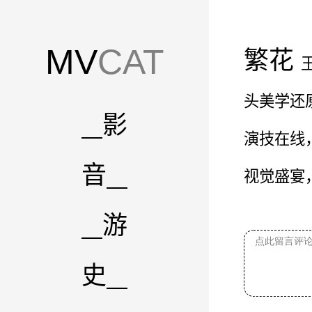
MV
CAT
繁花
头美学还
影
演技在线
音
视觉盛宴
游
史