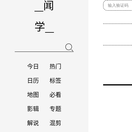
闻
学
今日
热门
日历
标签
地图
必看
影辑
专题
解说
混剪