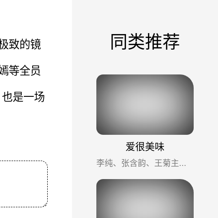
同类推荐
用极致的镜
唐嫣等全员
，也是一场
爱很美味
李纯、张含韵、王菊主演，聚焦三位都市女性的生活与成长，真实细腻、笑点与温情并存，豆瓣8.1分，被赞"国产女性剧...