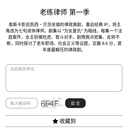
老练律师 第一季
奥斯卡影后凯西・贝茨坐镇的律政爽剧，重启经典 IP，将主
角改为七旬退休律师。剧集以 “为女复仇” 为暗线，每集一个法
庭案件，女主扮猪吃虎、智斗对手，剧情爽点密集、反转不
断，同时探讨了老年职场、社会正义等议题，豆瓣 8.6 分，是
年度最解压的律政剧。