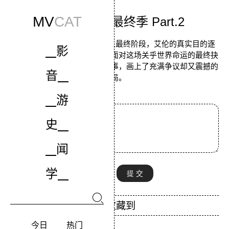
MV
CAT
进击的巨人 最终季 Part.2
在帕拉迪岛与玛雷的战争进入最终阶段，艾伦的真实目的逐
影
渐揭开，调查兵团的众人必须面对这场关乎世界命运的最终抉
择，为这个跨越十年的史诗故事，画上了充满争议却又震撼的
音
结局。
游
史
闻
学
今日
热门