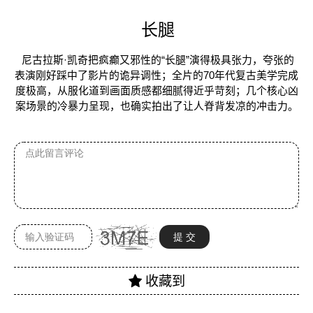
长腿
尼古拉斯·凯奇把疯癫又邪性的“长腿”演得极具张力，夸张的
表演刚好踩中了影片的诡异调性；全片的70年代复古美学完成
度极高，从服化道到画面质感都细腻得近乎苛刻；几个核心凶
案场景的冷暴力呈现，也确实拍出了让人脊背发凉的冲击力。