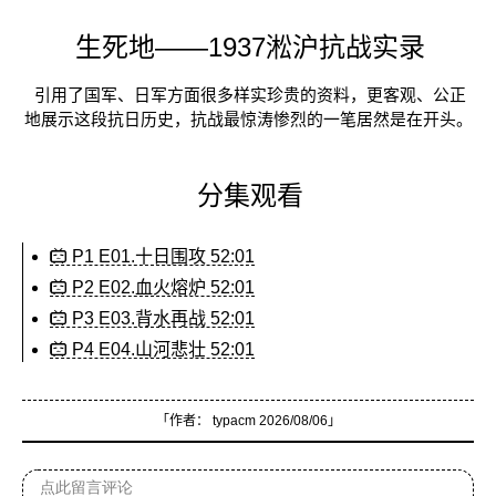
生死地——1937淞沪抗战实录
引用了国军、日军方面很多样实珍贵的资料，更客观、公正
地展示这段抗日历史，抗战最惊涛惨烈的一笔居然是在开头。
分集观看
P1 E01.十日围攻 52:01
P2 E02.血火熔炉 52:01
P3 E03.背水再战 52:01
P4 E04.山河悲壮 52:01
「作者：
typacm
2026/08/06」