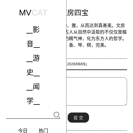
MV
CAT
中国文房四宝
古人的生活真正做到了清、静、雅，从而达到真善美。文房
影
四宝，笔墨纸砚，文房清玩，古人从自然中汲取的不仅仅是植
物、动物、岩石，还有天地间的精气神，化为东方人的哲学。
音
古人的生活再加上茶、香、琴、棋，完美。
游
「作者：
匿名
2026/08/09」
史
闻
学
今日
热门