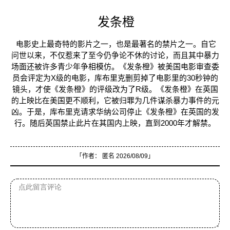
发条橙
电影史上最奇特的影片之一，也是最著名的禁片之一。自它
问世以来，不仅惹来了至今仍争论不休的讨论，而且其中暴力
场面还被许多青少年争相模仿。《发条橙》被美国电影审查委
员会评定为X级的电影，库布里克删剪掉了电影里的30秒钟的
镜头，才使《发条橙》的评级改为了R级。《发条橙》在英国
的上映比在美国更不顺利，它被归罪为几件谋杀暴力事件的元
凶。于是，库布里克请求华纳公司停止《发条橙》在英国的发
行。随后英国禁止此片在其国内上映，直到2000年才解禁。
「作者：
匿名
2026/08/09」