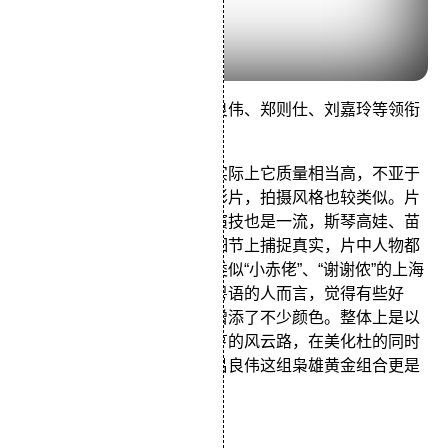
由潘文杰执导的剧情片，吕良伟、郑则仕、刘嘉玲等领衔
主演。
这是被很多人忽视的电影，实际上它质量相当高，不亚于
同期的《黄飞鸿》等一系列影片，拍摄风格也较类似。片
子的演员阵容强大，各位的演技也是一流，斯琴高娃、苗
侨伟等人甘当绿叶，为了在细节上捕捉真实，片中人物都
被要求在粤语里偶尔夹几句类似“小赤佬”、“谢谢侬”的上海
话，这对同时听得懂吴语和粤语的人而言，觉得有些好
笑。而罗大佑的配乐也给它增添了不少颜色。整体上是以
杜月笙为主线，描述了三大亨的风云路，在美化杜的同时
基本尊重了历史。郑则仕和吕良伟这组枭雄黄金组合更是
值得一看。
喋血街头