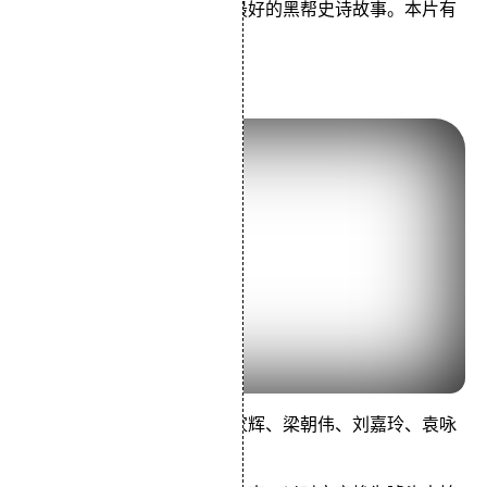
象也让人比较深刻刻。它是最好的黑帮史诗故事。本片有
点偏黄，王晶在此。
新难兄难弟
由陈可辛执导的亲情片，梁家辉、梁朝伟、刘嘉玲、袁咏
仪、李子雄主演。