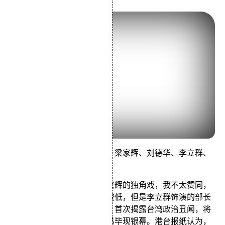
由麦当雄编剧，麦当杰执导，梁家辉、刘德华、李立群、
钮承泽等主演。
有影评人说这部电影成了梁家辉的独角戏，我不太赞同，
华仔在片中的存在感确实比较低，但是李立群饰演的部长
也是让人极为深刻。《黑金》首次揭露台湾政治丑闻，将
金钱、色情、权力、黑幕交易毕现银幕。港台报纸认为，