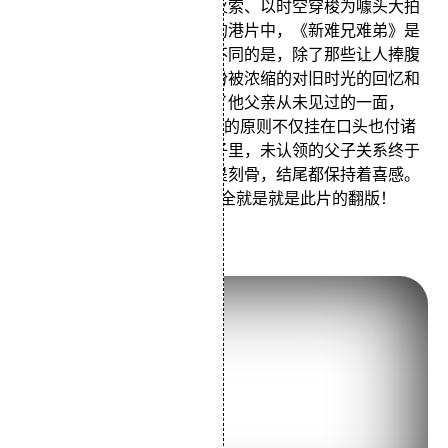
影片以父子僵化的关系为导火索、以时空穿梭为噱头大拍
情感戏和恶搞之风。在如潮的港片中，《新难兄难弟》是
比较另类的，和其他喜剧片不同的是，除了那些让人捧腹
的包袱外，我们还解读出一份被浓缩的对旧时光的回忆和
感动。主人公回到过去见到了他父亲从未见过的一面，
把"人人为我，我为人人"这样的原则不仅挂在口头也付诸
于行动甚至于被冤也吞在肚子里，未认领的父子关系终于
融洽。恶搞楚原、李嘉诚更是刻骨，结尾都保持着喜感。
今年上映的《 乘风破浪 》完全就是就是此片的翻版！
岁月风云之上海皇帝