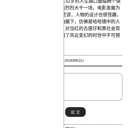
片的运用了回环结构，阿狗在32岁的人生路口面临两个抉
择，一是继续胡混，二是轰轰烈烈大干一场，电影发展为
两种假设。 影片的主题基调荒谬，人物的设计也很怪趣，
在来回摆动的超广角镜头的拍摄下，仿佛是哈哈镜中的人
像，明显带有反潮流的情绪，对当红的古惑仔和黑社会现
象极尽讽刺挖苦，也突出强调了风云变幻的时世中不可预
测的命运 。
「来源：
匿名
2026/08/10」