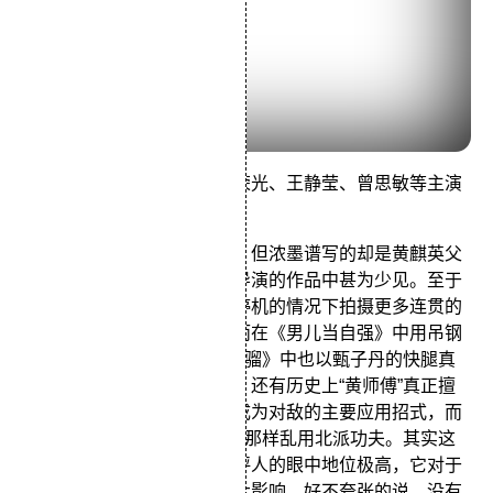
由袁和平执导，甄子丹、于荣光、王静莹、曾思敏等主演
的动作电影。
该片讲述黄飞鸿的少年故事，但浓墨谱写的却是黄麒英父
子的舐犊亲情，这在袁和平导演的作品中甚为少见。至于
动作场面，自不必说，在不停机的情况下拍摄更多连贯的
真实动作，尤显暴烈刺激。而在《男儿当自强》中用吊钢
丝踢出的“无影腿”，在《铁马骝》中也以甄子丹的快腿真
实再现，看得观众无不称奇。还有历史上“黄师傅”真正擅
长的南派洪拳在该片中同样成为对敌的主要应用招式，而
不是像李连杰的“黄飞鸿”系列那样乱用北派功夫。其实这
部片在香港地区以及专业影评人的眼中地位极高，它对于
香港电影的进程也产生了极大影响，好不夸张的说，没有