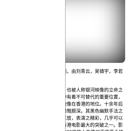
由韦家辉执导，司徒锦源编剧，由刘青云，吴镇宇，李若
彤，徐锦江等领衔主演。
此片是银河映象的开山之作，也被人称银河映像的立命之
作。它在银河映像和影迷心中有着不可替代的重要位置，
同时这部电影也奠定了银河映像在香港的地位。十余年后
的今天再翻看这部片，依旧感慨颇深。其黑色幽默手法之
荒谬，暗喻之高超、手法之狂放，表演之精彩，几乎可以
被看作是二十世纪九十年代香港电影最大的突破之一。影