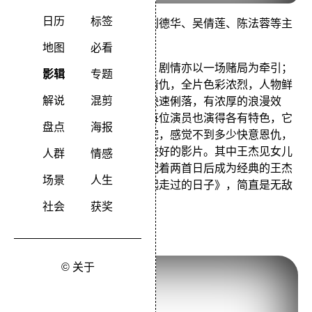
日历
标签
本片由杜琪峰导演、王杰、刘德华、吴倩莲、陈法蓉等主
演。
地图
必看
影片以一群赌徒为中心人物，剧情亦以一场赌局为牵引；
影辑
专题
但描述的却是一段兄弟恩怨情仇，全片色彩浓烈，人物鲜
解说
混剪
明突出，大量火爆动作场面快速俐落，有浓厚的浪漫效
果。而故事内容也很简洁。每位演员也演得各有特色，它
盘点
海报
跟其他赌片不同，整部片看完，感觉不到多少快意恩仇，
更多的是唏嘘凄凉，是一部较好的影片。其中王杰见女儿
人群
情感
和华仔落水救吴倩莲两段，配着两首日后成为经典的王杰
场景
人生
的《心痛》和刘德华的《一起走过的日子》，简直是无敌
催泪弹。
社会
获奖
O记三合会档案
© 关于