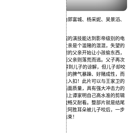
由谭家明执导的一部电影，由郭富城、杨采妮、吴景滔、
林熙蕾主演。
这是唯一一部让我觉得郭富城的演技能达到影帝级别的电
影，影片讲述了一个小孩的父亲是个滥赌的混混，失望的
母亲远走高飞；之后被打断腿的父亲开始让小孩偷东西，
一次小孩失手被失主逮住，而父亲则落荒而逃。父子再次
相见已是10年后，父亲希望得到儿子的谅解，但儿子却咬
下了他的耳朵。郭富城把阿胜的脾气暴躁、好赌成性，而
且还有点猥琐的形象演得丝丝入扣！此片可以与王家卫的
电影相媲美的精致而稳定的画面质量，具有强大冲击力的
柴可夫斯基的悲怆音乐，再加上谭家明自己高水准的剪辑
技巧，使整个电影的叙事既流畅又耐看。整部片就是结尾
不太满意，个人觉得就应该在阿胜耳朵被儿子咬后，一步
一步向水塘中间走去的时候结束！
黑金