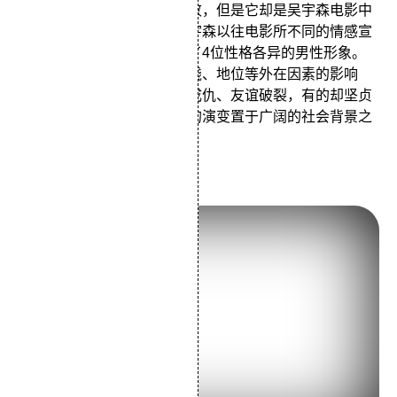
头》虽然在票房上遭遇了失败，但是它却是吴宇森电影中
非常另类的一部，有着与吴宇森以往电影所不同的情感宣
泄。在影片中，吴宇森塑造了4位性格各异的男性形象。
这个故事表现了在战争、金钱、地位等外在因素的影响
下，朋友间的关系有的反目成仇、友谊破裂，有的却坚贞
不渝，导演将这种男性情义的演变置于广阔的社会背景之
下，使男性情义更加复杂。
父子