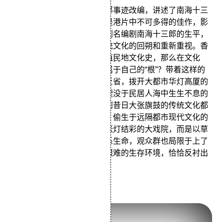
影片主要根据人物南海十三郎事迹改编，讲述了南海十三
郎的一生。《南海十三郎》是港片中不可多得的佳作，影
片用传记手法叙述了香港粤剧名编剧南海十三郎的生平，
体现了港人对本土文化、传统文化的回朔和重新重视。香
港百年的殖民史就是百年的殖民地文化史，那么在文化
上、在精神方面究竟什么是属于自己的“根”？带着这样的
疑问香港电影开始了探寻和反省，拨开大都市华灯高厦的
帷幕，摄影机镜头里出现了湮没于民居人海中生生不息的
传统文化。在影片中我们看到昔日大张旗鼓的传统文化都
被迫躲在高楼大厦的角落里，偷生于远隔都市现代文化的
穷街陋巷之间，早已见不到张灯结彩的大戏院，而是以草
台班子、街头卖艺的形式维系生命，观众群也局限于上了
岁数的人和引车卖浆流。而艰难的生存环境，恰恰反衬出
传统文化的顽强生命力。
一个字头的诞生