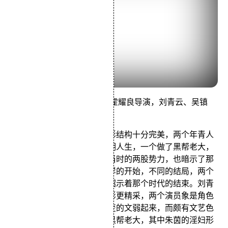
由 最佳拍档有限公司出品，霍耀良导演，刘青云、吴镇
宇、朱茵、彭丹主演。
这是一部黑社会动作片，电影结构十分完美，两个年青人
从踏进城寨就开始他们的江湖人生，一个做了黑帮老大，
一个进了警界，分别代表了当时的两股势力，也暗示了那
个时代警匪勾结的现象。同样的开始，不同的结局，两个
兄弟一个死一个入狱，这正昭示着那个时代的结束。刘青
云和吴镇宇精采的表现让电影更精采，两个演员象是角色
倒置一般，本嚣张的吴镇宇变的文弱起来，而颇有文艺色
彩的刘青云倒恶狠狠的做了黑帮老大，其中朱茵的淫妇形