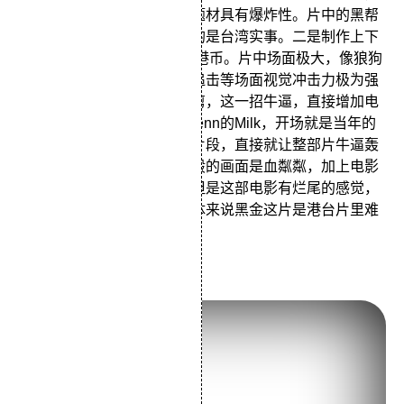
该片之所以引起轰动，一是题材具有爆炸性。片中的黑帮
仇杀、政府贪污、的士暴动均是台湾实事。二是制作上下
了大功夫。该片投资6000万港币。片中场面极大，像狼狗
追逐、的士闹事、直升飞机追击等场面视觉冲击力极为强
烈。其中新闻片段和电影混剪，这一招牛逼，直接增加电
影的社会质感，比如Sean Penn的Milk，开场就是当年的
新闻片段，中间也插了很多片段，直接就让整部片牛逼轰
轰了。黑金里出租车司机群殴的画面是血粼粼，加上电影
再渲染下，张力就出来了。但是这部电影有烂尾的感觉，
结尾让人觉得不太真实，总体来说黑金这片是港台片里难
得一见的大气高水准电影。
少年黄飞鸿之铁马骝