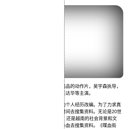
由金公主电影制作有限公司出品的动作片，吴宇森执导，
梁朝伟、张学友、李子雄、任达华等主演。
此片的前半部是根据吴宇森的个人经历改编。为了力求真
实，主创人员花了四个月的时间去搜集资料。无论是20世
纪60年代的香港时事、史实，还是越南的社会背景和文
化，主创人员都付出了很多心血去搜集资料。《喋血街