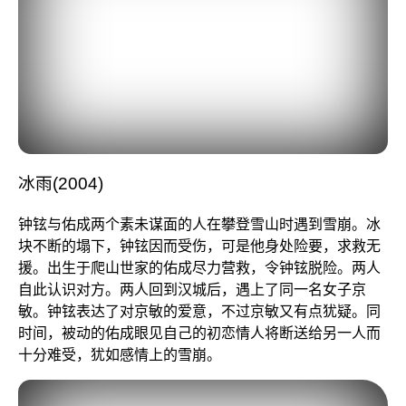
冰雨(2004)
钟铉与佑成两个素未谋面的人在攀登雪山时遇到雪崩。冰
块不断的塌下，钟铉因而受伤，可是他身处险要，求救无
援。出生于爬山世家的佑成尽力营救，令钟铉脱险。两人
自此认识对方。两人回到汉城后，遇上了同一名女子京
敏。钟铉表达了对京敏的爱意，不过京敏又有点犹疑。同
时间，被动的佑成眼见自己的初恋情人将断送给另一人而
十分难受，犹如感情上的雪崩。