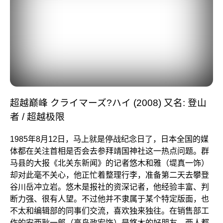
超越巅峰 クライマーズ?ハイ (2008) 又名: 登山
者 / 超越极限
1985年8月12日，马上就是停战纪念日了，日本全国的媒
体都在关注首相是否会去参拜靖国神社这一热点问题。群
马县的大报
《北关东新闻》
的记者悠木和雅（堤真一饰）
却对此毫不关心，他正忙着整理行李，准备第二天去攀登
谷川岳冲立岩。悠木是报社的资深记者，他经验丰富、判
断力强、很有人望。不过他并不隶属于某个特定版面，也
不太和编辑部的同事们交流，喜欢独来独往。在销售部工
作的安西耿一郎（高岛政宏饰）是悠木的好朋友，两人都