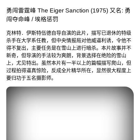
勇闯雷霆峰 The Eiger Sanction (1975) 又名: 勇
闯夺命峰 / 埃格惩罚
克林特．伊斯特伍德自导自演的此片，描写已退休的特级
杀手在大学系任教，但中央情报局对他威逼利诱，令他不
得不复出，主要任务是在雪山上进行暗杀。本片故事并不
新奇，但导演的手法较为爽朗，背景选择在绝险的雪山
上，尤见特出。虽然本片有一半以上的篇幅描写爬山，但
过程拍得逼真惊险，反成全片精华所在，显然很大程度上
要归功于五名摄影师。