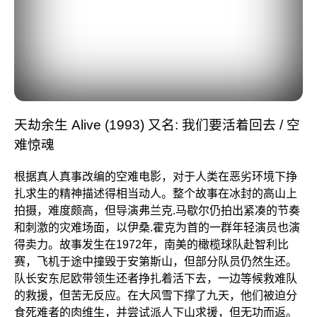
天劫余生 Alive (1993) 又名: 我们要活着回去 / 空
难惊魂
根据真人真事改编的空难电影，对于人类在恶劣环境下挣
扎求生的精神描述得相当动人。整个故事在冰封的高山上
拍摄，难度颇高，但导演弗兰克.马歇尔仍拍出紧凑的节奏
和刺激的灾难场面，以伊桑.霍克为首的一群年轻演员也演
得卖力。故事发生在1972年，南美的橄榄球队赴智利比
赛，飞机于途中撞毁于安第斯山，但部分队员仍然生还。
队长安东尼欧带领生还者挣扎着活下去，一边等候救难队
的救援，但苦无反应。在大风雪下撑了九天，他们被迫分
食死难者的肉维生，并尝试派人下山求援，但无功而返。