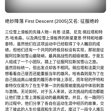
绝妙降落 First Descent (2005)又名: 征服绝岭
三位雪上滑板的先锋人物－肖恩·法莫、尼克·佩拉塔和特
杰·哈肯森，以及两位雪上滑板界的新星夏恩·怀特和哈娜·
泰特，虽然他们在这项运动中已经取得了令人瞩目的成
绩，但他们还有一个共同的终极目标没有实现，那就是征
服阿拉斯加雪山最陡峭，最具挑战性的超级坡度。于是五
人组成了一个小团队，踏上了征服阿拉斯加雪山之旅。
虽然目标统一，但出发点却各不相同。佩拉塔和法莫只是
想看看自己是否还能重振当年的雄风，哈肯森则是为了在
自己挑战高山坡度的履历表中锦上添花，而年轻的怀特和
泰特仅仅是为了在生平第一次的极限坡度挑战中体验刺激
与激情。无论如何，对于五人来说，这次挑战的成功都能
让他们登上雪上滑板运动的最高殿堂。并且，在一路同行
的过程中，他们分享了各自在运动生涯中经历的故事，交
流了彼此的人生价值观和生活方式，度过了一段令人难忘