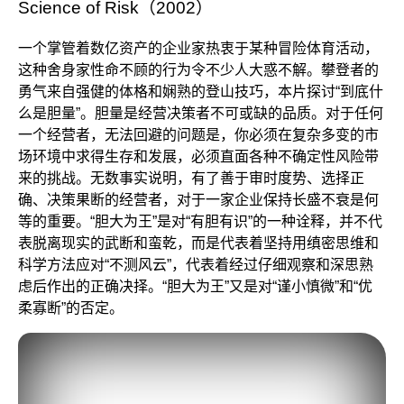
Science of Risk（2002）
一个掌管着数亿资产的企业家热衷于某种冒险体育活动，
这种舍身家性命不顾的行为令不少人大惑不解。攀登者的
勇气来自强健的体格和娴熟的登山技巧，本片探讨“到底什
么是胆量”。胆量是经营决策者不可或缺的品质。对于任何
一个经营者，无法回避的问题是，你必须在复杂多变的市
场环境中求得生存和发展，必须直面各种不确定性风险带
来的挑战。无数事实说明，有了善于审时度势、选择正
确、决策果断的经营者，对于一家企业保持长盛不衰是何
等的重要。“胆大为王”是对“有胆有识”的一种诠释，并不代
表脱离现实的武断和蛮乾，而是代表着坚持用缜密思维和
科学方法应对“不测风云”，代表着经过仔细观察和深思熟
虑后作出的正确决择。“胆大为王”又是对“谨小慎微”和“优
柔寡断”的否定。