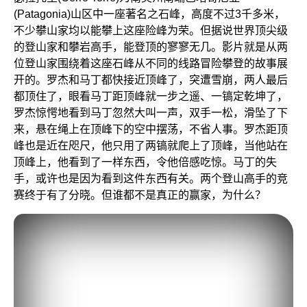
(Patagonia)山区中一座著名之石峰，高度不过3千多米，
不少攀山家均以能攀上这座险峰为荣。但据说世界顶尖级
的登山家和攀岩高手，能登顶的寥寥无几。影片就是从两
位登山家围绕着这座石峰从不同的线路冒险攀登的故事展
开的。罗杰和马丁都快接近顶峰了，突遭雪崩，两人最后
都顶住了，眼看马丁距顶峰就一步之遥、一镐定乾坤了，
罗杰惊愕地看到马丁忽然大叫一声，双手一松，滑坠了下
来，悬在绳上在顶峰下的空中摆荡，不省人事。罗杰距顶
峰也是近在咫尺，他只用了两镐就爬上了顶峰，当他站在
顶峰上，他看到了一样东西，令他倍感吃惊。马丁的失
手，或许也是因为看到这件东西有关。两个登山高手的竞
赛终于有了分晓。但谁都不是真正的赢家，为什么？