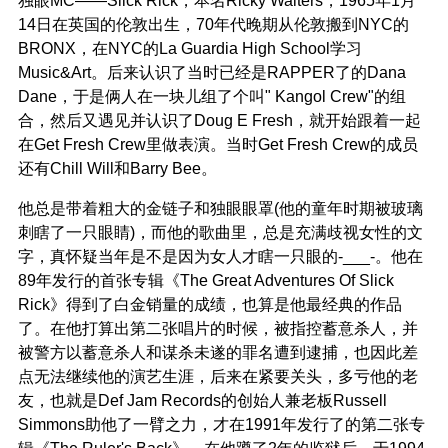
14日在英国的伦敦出生，70年代晚期从伦敦搬到NYC的
BRONX，在NYC的La Guardia High School学习
Music&Art。后来认识了当时已经是RAPPER了的Dana
Dane，于是俩人在一块儿组了个叫" Kangol Crew"的组
合，然后又遇见并认识了Doug E Fresh，就开始跟着一起
在Get Fresh Crew里做表演。当时Get Fresh Crew的成员
还有Chill Will和Barry Bee。
他总是带着粗大的金链子和独眼眼罩(他的童年时期被玻璃
刺瞎了一只眼睛)，而他的歌曲里，总是充满歧视女性的文
字，真怀疑当年是不是因为女人才瞎一只眼的-___-。他在
89年发行的首张专辑《The Great Adventures Of Slick
Rick》得到了白金销量的成绩，也算是他最经典的作品
了。在他打算出第二张唱片的时候，被指控蓄意杀人，并
被警方以蓄意杀人和谋杀未遂的罪名遭到逮捕，也因此差
点无法继续他的演艺生涯，后来在紧要关头，多亏他的老
友，也就是Def Jam Records的创始人兼老板Russell
Simmons助他了一臂之力，才在1991年发行了的第二张专
辑《The Ruler's Back》。在他蹲了2年的监狱后，于1994