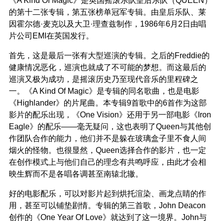
的第十二张专辑，
第五张榜单冠军专辑
。由皇后乐队、莱
因霍尔德·麦克以及大卫·理查兹制作，1986年6月2日由唱
片公司EMI在英国发行。
首先，这是最后一张有大型巡演的专辑。之后的Freddie的
健康情况恶化，巡演也就成了不可能的梦想。而这最后的
巡演又极为成功，是摇滚历史乃至现代音乐的里程碑之
一。《A Kind Of Magic》是专辑的同名歌曲，也是电影
《Highlander》的片尾曲。本专辑9首歌中的6首作为这部
影片的配乐出现，《One Vision》还用于另一部电影《Iron
Eagle》的配乐——毫无疑问，这也表明了Queen与其他创
作团队合作的能力，他们并不是躲在玻璃盒子里不食人间
烟火的怪物。也很显然，Queen选择合作的影片，也一定
在创作模式上与他们自己的理念有共鸣呼应，由此才会相
映生辉而不是各唱各调甚至南辕北辙。
好的电影配乐，可以对影片起到烘托渲染、画龙点睛的作
用，甚至可以铺垫剧情。专辑的第三首歌，John Deacon
创作的《One Year Of Love》就达到了这一境界。John与