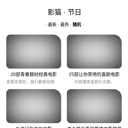
影猫 · 节日
·
最新
·
最热
·
随机
·
20部青春题材经典电影
25部让你笑喷的喜剧电影
青春多美好，我们都曾经拥有过。
25部爆笑喜剧片合集。