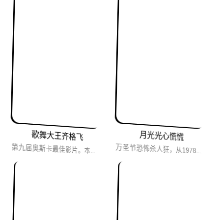
歌舞大王齐格飞
月光光心慌慌
第九届奥斯卡最佳影片。本片成功地将歌舞片与传记片揉合在一起，是30年代好莱坞歌舞片黄金时代的重要代表作。...
万圣节恐怖杀人狂，从1978年演到2018年，万圣节必备系列。