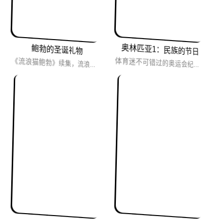
奥林匹亚1：民族的节日
鲍勃的圣诞礼物
《流浪猫鲍勃》续集，流浪猫和流浪汉的故事，本篇讲述鲍勃和主人在街头度过最后一个圣诞节的故事，告别流浪生活。
体育迷不可错过的奥运会纪录片，里芬斯塔尔的代表作，虽为纳粹时代的作品，但拍得很客观，不吝啬于赞美德国以外...