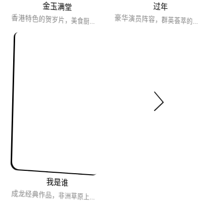
金玉满堂
过年
香港特色的贺岁片，美食厨艺比拼题材，集结了张国荣、袁咏仪、赵文卓、熊欣欣等实力演员，热闹非凡。
豪华演员阵容，群英荟萃的演技，中国大家庭题材，加上中国新年氛围，辞旧迎新，热闹非凡，五味俱全，以小见大！
我是谁
成龙经典作品，非洲草原上的冒险，惊险刺激又有趣的电影。大厦上的惊险一跃，当时的成龙已经43岁，好莱坞众多导...