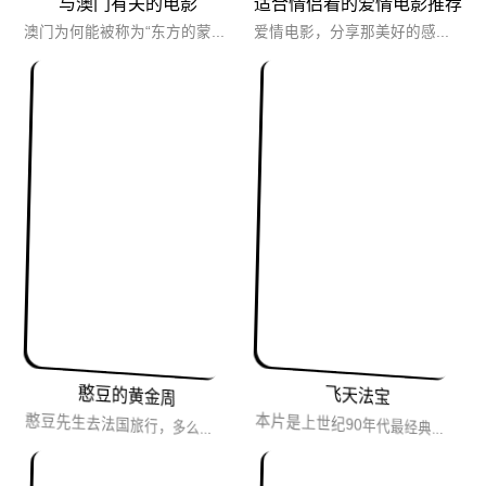
与澳门有关的电影
适合情侣看的爱情电影推荐
澳门为何能被称为“东方的蒙地卡罗”？这6个电影场景你都看过，却不知道，它们其实就在澳门。
爱情电影，分享那美好的感觉，记住那永恒的一刻。
憨豆的黄金周
飞天法宝
憨豆先生去法国旅行，多么热闹的假期！憨豆先生是傻的，但他拥有一个自己的世界，信奉着自己独有的价值观。
本片是上世纪90年代最经典的好莱坞喜剧片之一，非常适合全家人一起观看，剧情干净，全程欢乐。