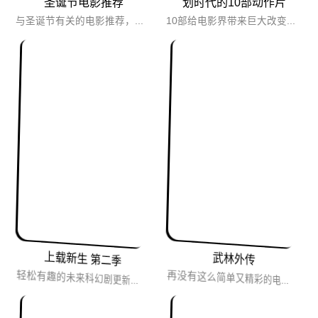
圣诞节电影推荐
划时代的10部动作片
与圣诞节有关的电影推荐，圣诞节主题电影合集。
10部给电影界带来巨大改变的里程碑式动作片。
上载新生 第二季
武林外传
轻松有趣的未来科幻剧更新啦！未来世界，意识可完整数字化，人类永生，有人想上传自己，有人想下载自己。
再没有这么简单又精彩的电视剧了，没有苦大仇深，用喜剧来诠释一切。应该是对新世纪年轻人影响最大的一部电视...