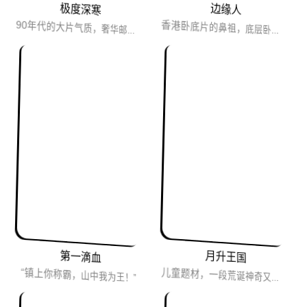
极度深寒
边缘人
香港卧底片的鼻祖，底层卧底，就像光明和黑暗之间的边缘人，陷于污泥之中，时间久了就真要被污泥吞噬。最后平民...
90年代的大片气质，奢华邮轮+异形海怪，加上帅哥美女，紧张刺激又生动有趣。
第一滴血
月升王国
“镇上你称霸，山中我为王！”
儿童题材，一段荒诞神奇又美好的逃跑计划，我们一起私奔吧。