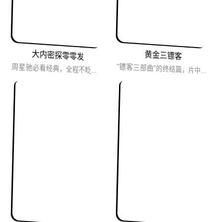
大内密探零零发
黄金三镖客
周星驰必看经典，全程不眨眼，又哭又笑又闹闹。
“镖客三部曲”的终结篇，片中的三位主角好人、坏人、丑鬼趁着南北战争混乱之际，抢夺不义之财，三人既相互利用，又...