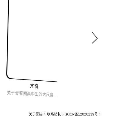
亢奋
关于青春期高中生的大尺度美剧，所有你能想到的烂事他们都干，配乐和摄影尤其出彩，这部剧仿佛是一种畅快的宣...
关于影猫
联系站长
京ICP备12026239号