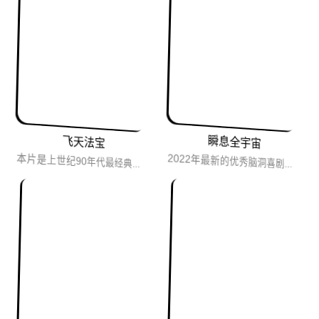
瞬息全宇宙
飞天法宝
本片是上世纪90年代最经典的好莱坞喜剧片之一，非常适合全家人一起观看，剧情干净，全程欢乐。
2022年最新的优秀脑洞喜剧片，导演延续了《瑞士军刀男》中自己疯狂开启的脑洞，把曾经自己广告拍摄中无法使用的...