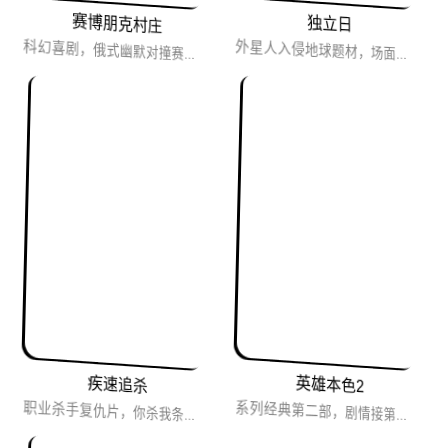
赛博朋克村庄
独立日
科幻喜剧，俄式幽默对撞赛博朋克风，全程热闹欢乐，特效和场景精彩刺激，宇宙大冒险！
外星人入侵地球题材，场面无比宏大，必看大场景灾难片。
英雄本色2
疾速追杀
职业杀手复仇片，你杀我条狗，我灭你九族。
系列经典第二部，剧情接第一部。