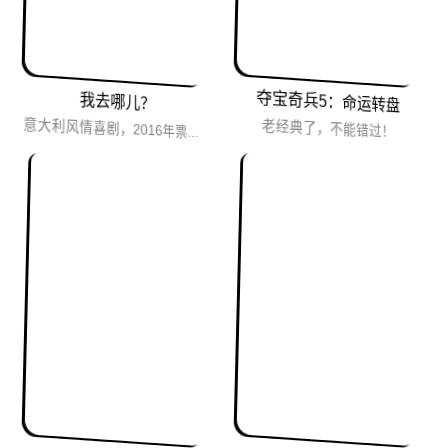
夺宝奇兵5：命运转盘
我去哪儿？
老经典了，不能错过！
意大利风情喜剧，2016年票房冠军片，故事精彩曲折，处处都是戏谑讽刺。