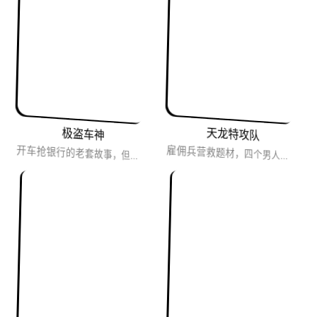
天龙特攻队
极盗车神
开车抢银行的老套故事，但是配乐化腐朽为神奇，从头到尾几乎都在不停切歌，人物的射击、飙车和对话都能跟上音乐...
雇佣兵营救题材，四个男人开坦克打飞机，全程无冷场。