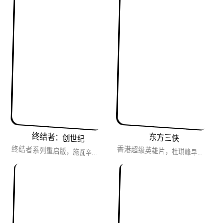
终结者：创世纪
东方三侠
终结者系列重启版，施瓦辛格回来了，依旧是穿越时空无尽的战斗。
香港超级英雄片，杜琪峰早期少数的cult电影之一，漫画式的人物，弥漫着反乌托邦气息的时代设定还有充满了江湖...