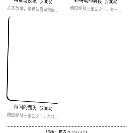
希特勒的男孩（2004）
希望与反抗（2005）
真实改编，纳粹法庭审判反战人员的故事，德国终战三部曲之一，台湾译成《帝国大审判》。片尾播放的是历史上三位被...
德国终战三部曲之一，有一个剧情是讲到校方为了训练学生们的作战本领，竟在树林里安排一群苏联少年供学生们猎...
帝国的毁灭（2004）
德国终战三部曲之一，希特勒最后的日子。真实的希特勒是更可怕的，因为，希特勒是人！他并非地狱魔王派到人间来...
「作者：
匿名
2026/08/06」