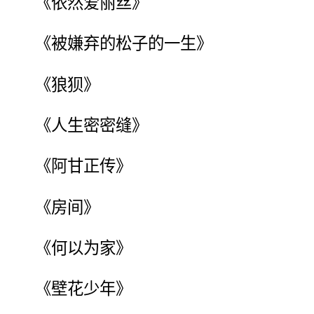
《依然爱丽丝》
《被嫌弃的松子的一生》
《狼狈》
《人生密密缝》
《阿甘正传》
《房间》
《何以为家》
《壁花少年》