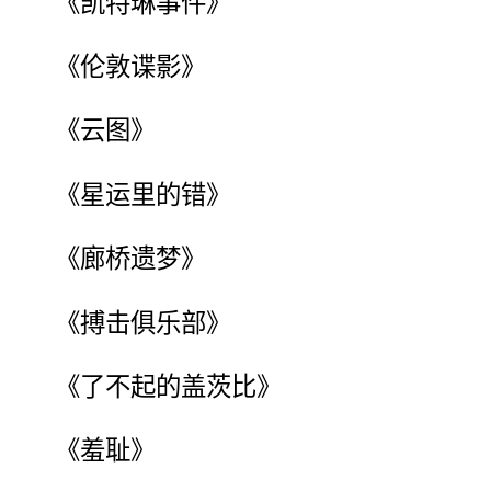
《凯特琳事件》
《伦敦谍影》
《云图》
《星运里的错》
《廊桥遗梦》
《搏击俱乐部》
《了不起的盖茨比》
《羞耻》