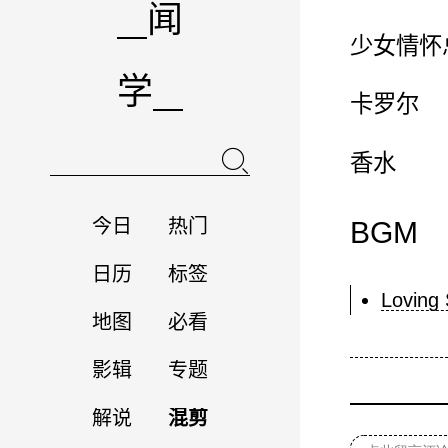
闻
少女情怀
学
卡罗尔
香水
今日
热门
BGM
日历
标签
Loving 
地图
必看
影辑
专题
解说
混剪