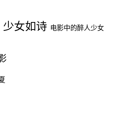
：少女如诗
电影中的醉人少女
影
夏