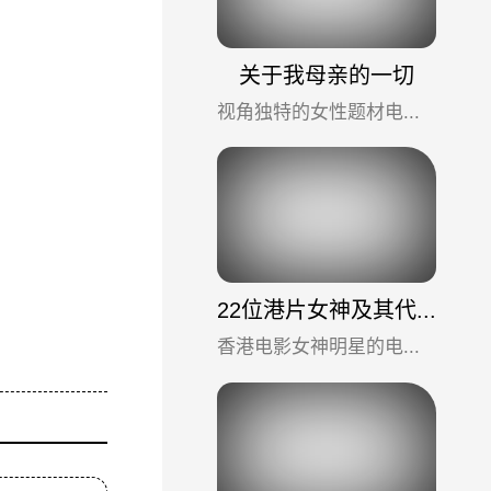
关于我母亲的一切
视角独特的女性题材电影，展现女人在重压之下是如何生存的。电影是以温情悲剧来展现，一个女人怀孕被抛弃，丈夫...
22位港片女神及其代表作
香港电影女神明星的电影代表作。