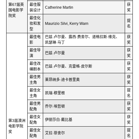
第67届英
最佳服
获
Catherine Martin
国电影学
装设计
奖
院奖
最佳化
提
妆和发
Maurizio Silvi, Kerry Warn
名
型
最佳电
巴兹·卢尔曼、露西·费舍尔、道格拉斯·维克、
获
影
凯瑟琳·马丁
奖
最佳导
获
巴兹·卢尔曼
演
奖
最佳改
获
巴兹·卢尔曼、克雷格·皮尔斯
编剧本
奖
最佳男
获
莱昂纳多·迪卡普里奥
主角
奖
最佳女
提
凯瑞·穆里根
主角
名
最佳男
获
乔尔·埃哲顿
配角
奖
最佳女
获
伊丽莎白·戴比基
第3届澳洲
配角
奖
电影学院
最佳女
提
奖
艾拉·菲舍尔
配角
名