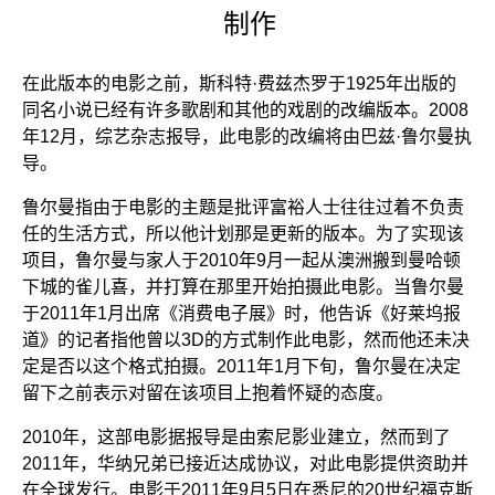
制作
在此版本的电影之前，斯科特·费兹杰罗于1925年出版的
同名小说已经有许多歌剧和其他的戏剧的改编版本。2008
年12月，综艺杂志报导，此电影的改编将由巴兹·鲁尔曼执
导。
鲁尔曼指由于电影的主题是批评富裕人士往往过着不负责
任的生活方式，所以他计划那是更新的版本。为了实现该
项目，鲁尔曼与家人于2010年9月一起从澳洲搬到曼哈顿
下城的雀儿喜，并打算在那里开始拍摄此电影。当鲁尔曼
于2011年1月出席《消费电子展》时，他告诉《好莱坞报
道》的记者指他曾以3D的方式制作此电影，然而他还未决
定是否以这个格式拍摄。2011年1月下旬，鲁尔曼在决定
留下之前表示对留在该项目上抱着怀疑的态度。
2010年，这部电影据报导是由索尼影业建立，然而到了
2011年，华纳兄弟已接近达成协议，对此电影提供资助并
在全球发行。电影于2011年9月5日在悉尼的20世纪福克斯