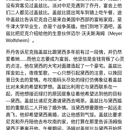
没有宾客见过盖兹比。派对中尼克遇到了乔丹，宴会上他
们二人都见过盖兹比。盖兹比提出驾车到镇上吃午餐，途
中盖兹比告诉尼克自己是来自美国中西部的富裕家庭，是
牛津大学毕业生，亦是个战争英雄。他们到地下酒吧，盖
兹比把尼克介绍给他的生意伙伴迈尔·沃夫斯海姆（Meyer
Wolfsheim）。
乔丹告诉尼克指盖兹比跟黛西多年前有过一段情，并仍然
爱着她......而他立志要成为富翁，他坚信是金钱背叛了心灵
的贞洁，他在黛西的大宅对面建造起了一个豪宅。盖兹比
挥金如土，夜夜笙歌，一心只想引起黛西的注意，以挽回
昔日失去的爱情。布坎南码头尽处的绿灯仿佛象征着盖兹
比对未来的希望和梦想。盖兹比利用它与黛西联系在一
起，而他想接近绿灯的原因是象征着他希望达到他的目标
—黛西。盖兹比请尼克邀请黛西去喝茶。盖兹比与黛西尴
尬的重聚后二人开始了婚外情。当黛西想要跟他一起远走
高飞，他却希望黛西离婚，这让他感到气馁。盖兹比要求
尼克和乔丹陪他去布坎南的家，他打算在那里告诉汤姆指
黛西正要离开他。午餐期间，汤姆对盖兹比与黛西开始怀