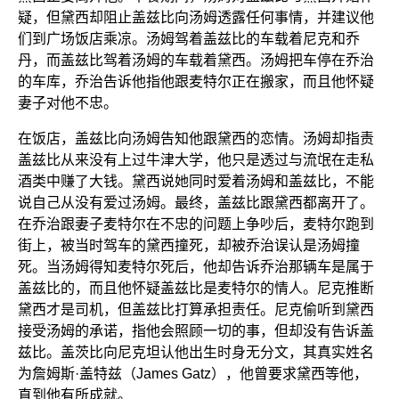
疑，但黛西却阻止盖兹比向汤姆透露任何事情，并建议他
们到广场饭店乘凉。汤姆驾着盖兹比的车载着尼克和乔
丹，而盖兹比驾着汤姆的车载着黛西。汤姆把车停在乔治
的车库，乔治告诉他指他跟麦特尔正在搬家，而且他怀疑
妻子对他不忠。
在饭店，盖兹比向汤姆告知他跟黛西的恋情。汤姆却指责
盖兹比从来没有上过牛津大学，他只是透过与流氓在走私
酒类中赚了大钱。黛西说她同时爱着汤姆和盖兹比，不能
说自己从没有爱过汤姆。最终，盖兹比跟黛西都离开了。
在乔治跟妻子麦特尔在不忠的问题上争吵后，麦特尔跑到
街上，被当时驾车的黛西撞死，却被乔治误认是汤姆撞
死。当汤姆得知麦特尔死后，他却告诉乔治那辆车是属于
盖兹比的，而且他怀疑盖兹比是麦特尔的情人。尼克推断
黛西才是司机，但盖兹比打算承担责任。尼克偷听到黛西
接受汤姆的承诺，指他会照顾一切的事，但却没有告诉盖
兹比。盖茨比向尼克坦认他出生时身无分文，其真实姓名
为詹姆斯·盖特兹（James Gatz），他曾要求黛西等他，
直到他有所成就。