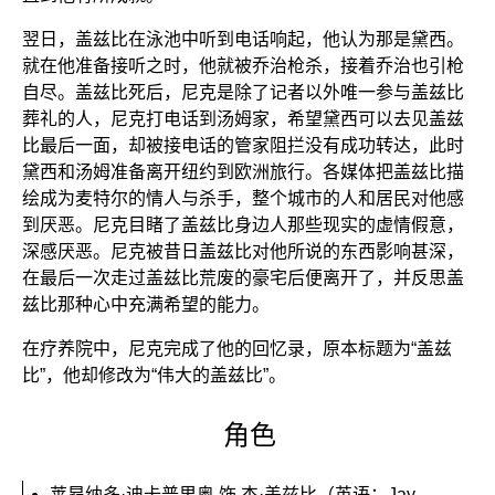
翌日，盖兹比在泳池中听到电话响起，他认为那是黛西。
就在他准备接听之时，他就被乔治枪杀，接着乔治也引枪
自尽。盖兹比死后，尼克是除了记者以外唯一参与盖兹比
葬礼的人，尼克打电话到汤姆家，希望黛西可以去见盖兹
比最后一面，却被接电话的管家阻拦没有成功转达，此时
黛西和汤姆准备离开纽约到欧洲旅行。各媒体把盖兹比描
绘成为麦特尔的情人与杀手，整个城市的人和居民对他感
到厌恶。尼克目睹了盖兹比身边人那些现实的虚情假意，
深感厌恶。尼克被昔日盖兹比对他所说的东西影响甚深，
在最后一次走过盖兹比荒废的豪宅后便离开了，并反思盖
兹比那种心中充满希望的能力。
在疗养院中，尼克完成了他的回忆录，原本标题为“盖兹
比”，他却修改为“伟大的盖兹比”。
角色
莱昂纳多·迪卡普里奥 饰 杰·盖兹比（英语：Jay