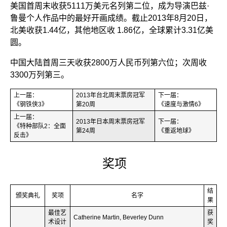
美国首周末收获5111万美元名列第二位，成为导演巴兹·
鲁曼个人作品中的最好开画成绩。截止2013年8月20日，
北美收获1.44亿，其他地区收 1.86亿，全球累计3.31亿美
圆。
中国大陆首周三天收获2800万人民币列第六位；次周收
3300万列第三。
上一届：
2013年台北周末票房冠军
下一届：
《钢铁侠3》
第20周
《速度与激情6》
上一届：
2013年日本周末票房冠军
下一届：
《特种部队2：全面
第24周
《重返地球》
反击》
奖项
结
颁奖典礼
奖项
名字
果
最佳艺
获
Catherine Martin, Beverley Dunn
术设计
奖