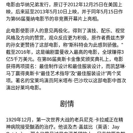
电影由华纳兄弟发行，原订于2012年12月25日在美国上
映，后来延至2013年5月10日上映，并于同年5月15日作
为第66届戛纳电影节的非竞赛开幕片上亮相。
此电影使影评人的意见两极化，得到了演技、配乐、视觉
风格及方向的赞赏，观众反应更为积极，原作者费兹杰罗
的孙女更赞扬了这部电影，称“斯科特会为此感到骄傲。”
截至2016年，这是编剧雷曼收入最高的电影，全球赚得3
亿5千万美元。在第86届奥斯卡金像奖颁奖典礼上，电影
获得两项提名：最佳制作设计和最佳服装设计，而凯瑟琳·
马丁赢得奥斯卡“最佳艺术指导”及“最佳服装设计”两个奖
项。著名的宝莱坞演员阿米塔布·巴沙坎以这部电影中首次
演出好莱坞电影。
剧情
1929年12月，第一次世界大战的老兵尼克·卡拉威正在精
神病院接受酗酒的治疗。他谈及杰·盖兹比（英语：Jay