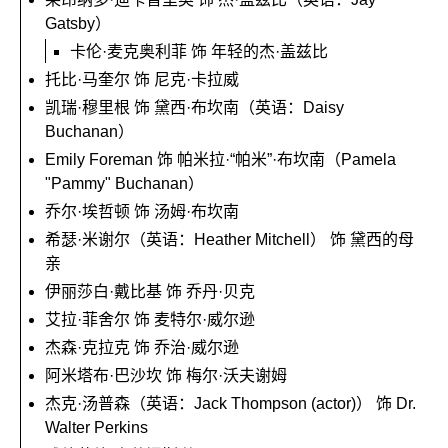
Gatsby）
卡伦·麦克奥利菲 饰 年轻的杰·盖兹比
托比·马奎尔 饰 尼克·卡拉威
凯瑞·穆里根 饰 黛西·布坎南（英语：Daisy
Buchanan）
Emily Foreman 饰 帕米拉·“帕米”·布坎南（Pamela
"Pammy" Buchanan）
乔尔·埃哲顿 饰 汤姆·布坎南
希瑟·米谢尔（英语：Heather Mitchell） 饰 黛西的母
亲
伊丽莎白·戴比基 饰 乔丹·贝克
艾拉·菲舍尔 饰 麦特尔·威尔逊
杰森·克拉克 饰 乔治·威尔逊
阿米塔布·巴沙坎 饰 梅尔·沃夫谢姆
杰克·汤普森（英语：Jack Thompson (actor)） 饰 Dr.
Walter Perkins