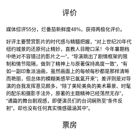
评价
媒体综评55分，烂番茄新鲜度48%，获得两极化评价。
好评主要赞赏影片的时代感与精髓把握，“对上世纪20年代
纽约城景的还原何止精妙，直教人目瞪口呆！今年暑期档
中绝对不容错过的影片之一”，“导演跳出了剧情框架的限
制和情节阻隔，做到了精神上与原著保持高度一致”，“有
如一副印象派油画，虽然画面上的每帧每秒都是那样清晰
而艳丽，但总体的模糊美感早已氤氲开来”；差评则是对导
演的自我发挥意见颇多，“除了美轮美奂的美术幕景、时髦
的配乐和摄影手法外，原著的主题精神已经荡然无存”，
“通篇的舞台剧观感，即便演员们的台词娴熟至“条件反
射”，却也没有任何真实情感蕴涵其中”。
票房