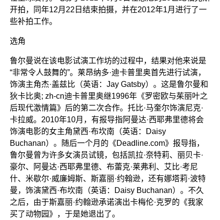
开拍，同年12月22日结束拍摄，并在2012年1月进行了一
些补拍工作。
选角
鲁尔曼说在该电影试演工作坊的过程中，结果对他来说是
“非常令人鼓舞的”。莱昂纳多·迪卡普里奥首先进行试演，
饰演主角杰·盖兹比（英语：Jay Gatsby）。这是鲁尔曼和
狄卡比奥; zh-cn迪卡普里奥继1996年《罗密欧与茱丽叶之
后现代激情篇》后的第二次合作。托比·马奎尔饰演尼克·
卡拉威。2010年10月，有报导指阿曼达·西耶弗里德将会
饰演电影的女主角黛西·布坎南（英语：Daisy
Buchanan）。随后一个月的《Deadline.com》报导指，
鲁尔曼曾为许多女演员试镜，包括凯拉·奈特莉、丽贝卡·
豪尔、阿曼达·西耶弗里德、布蕾克·莱弗利、艾比·考尼
什、米歇尔·威廉姆斯、斯嘉丽·约翰逊，还有娜塔莉·波特
曼，饰演黛西·布坎南（英语：Daisy Buchanan）。不久
之后，由于斯嘉丽·约翰逊承诺演出卡梅伦·克罗的《我家
买了动物园》，于是她退出了。