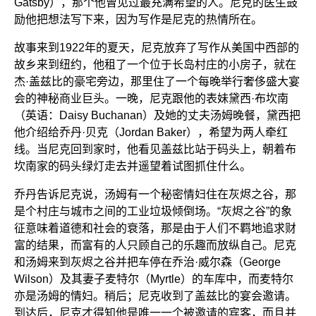
Gatsby），那个他曾见过最充满希望的人。尼克的医生鼓
励他把想法写下来，因为写作是尼克的热情所在。
故事来到1922年的夏天，尼克放弃了写作从美国中西部的
故乡来到纽约，他租了一个位于长岛村庄的小房子，就在
杰·盖兹比的豪宅旁边，那里住了一个每晚举行奢侈盛大宴
会的神秘商业巨头。一晚，尼克跟他的表妹黛西·布坎南
（英语：Daisy Buchanan）及她的丈夫汤姆晚餐，黛西把
他介绍给乔丹·贝克（Jordan Baker），希望为两人牵红
线。当尼克回到家时，他看见盖兹比站于码头上，朝着布
坎南家的码头绿灯走去并遥望着试图抓住什么。
乔丹告诉尼克说，汤姆有一个秘密情妇住在灰烬之谷，那
是个村庄与城市之间的工业垃圾倾倒场。“灰烬之谷”的象
征意味着道德和社会的衰落，那是由于人们不羁地追求财
富的结果，而富有的人只顾自己的乐趣而放纵自己。尼克
和汤姆来到灰烬之谷并把车停在乔治·威尔森（George
Wilson）及其妻子麦特尔（Myrtle）的车库中，而麦特尔
亦是汤姆的情妇。稍后；尼克收到了盖兹比的宴会邀请。
到达后，尼克才得知他是唯一一个被邀请的宾客，而且并