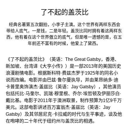
了不起的盖茨比
经典名著第五次翻拍，小李子主演。这个世界有两样东西会
带给人底气，一是钱，二是年轻。盖茨比同时拥有着这两样东
西，他有着在这个世界傲立的底气，但是唯一遗憾的是，在五
年前还不富有的时候，他爱上了黛西。
《了不起的盖茨比》（英语：The Great Gatsby，香港、
新加坡、台湾译《大亨小传》）是一部2013年的美国历史
浪漫剧情电影。根据斯科特·费兹杰罗于1925年的同名小
说而改编。电影并由巴兹·鲁尔曼执导，并由莱昂纳多·迪
卡普里奥饰演杰·盖兹比（英语：Jay Gatsby），其他演员
包括托比·马奎尔、凯瑞·穆里根、乔尔·埃哲顿及伊丽莎白·
戴比基。电影于2011年于澳洲取景，制作预算为1亿9千万
美元。这部电影讲述百万富翁杰·盖兹比（英语：Jay
Gatsby）及其邻居尼克·卡拉威的时代与生平事迹，谈及他
在咆哮的二十年代于纽约州与盖茨比的相遇。