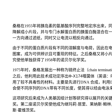
桑格在1955年将胰岛素的氨基酸序列完整地定序出来，同时证明
降解成小片段，并与专门水解蛋白质的胰蛋白酶混合在
一方向通过滤纸，同时又让电流以相反向通过。
由于不同的蛋白质片段有不同的溶解度与电荷，因此在电
图案，成为可供辨识且可重现的特征。之后桑格又将小
究使他单独获得了1958年的诺贝尔化学奖。
1975年时，桑格发展出一种称为链终止法（chain terminat
之后，他利用此技术成功定序出
Φ-X174噬菌体
（英语：Ph
用了较不具毒性的材料。主要是先进行DNA 合成，利用DNA
会使不同序列的DNA带有不同长度，使其得以经由电泳
这项研究后来成为人类基因组计划等研究得以展开的关键
奖。第二座诺贝尔奖使他成为继玛莉·居里、莱纳斯·鲍林
斯·霍维茨奖。