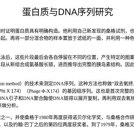
蛋白质与DNA序列研究
蛋白质具有明确构造。他利用自己新发现的桑格试剂，也就是2,4-二硝基氟
一起。再将一部分混合物的样本置放于滤纸的一面，并利用一种
泳后，这些片段最后会各自停留在不同的位置，产生特定的图案
片段从新组合成氨基酸长链，进而推导出完整的胰岛素结构。因
ion method）的技术来测定DNA序列，这种方法也称做“双去氧终止法”（D
i X 174）
（Phage Φ-X174）的基因组序列。这也是首
引子和DNA聚合酶使DNA链得以展开复制，再利用双去氧核苷酸（did
来做分析。
之一，并使桑格于1980年再度获得诺贝尔化学奖，与桑格合作研
，以及约翰·巴丁之后的第四位两度获奖者。到了1979年，桑格