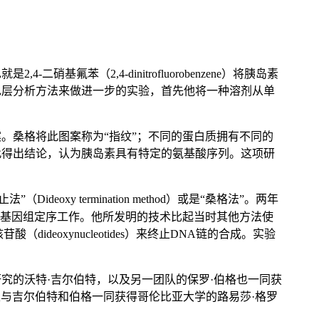
苯（2,4-dinitrofluorobenzene）将胰岛素
色层分析方法来做进一步的实验，首先他将一种溶剂从单
。桑格将此图案称为“指纹”；不同的蛋白质拥有不同的
此得出结论，认为胰岛素具有特定的氨基酸序列。这项研
ideoxy termination method）或是“桑格法”。两年
次完整的基因组定序工作。他所发明的技术比起当时其他方法使
eoxynucleotides）来终止DNA链的合成。实验
究的沃特·吉尔伯特，以及另一团队的保罗·伯格也一同获
又与吉尔伯特和伯格一同获得哥伦比亚大学的路易莎·格罗