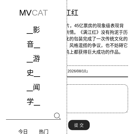
MV
CAT
满江红
张艺谋导演的古装喜剧悬疑片，45亿票房的现象级表现背
影
后，是观众对家国主题的天然共情。《满江红》没有拘泥于历
史考据的严谨性，而是用类型化的包装完成了一次传统文化的
音
大众传播，哪怕存在情节漏洞、风格混搭的争议，也不妨碍它
成为一部在商业性和情感共鸣上都获得巨大成功的作品。
游
「作者：
匿名
2026/08/10」
史
闻
学
今日
热门