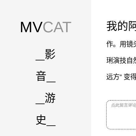
MV
CAT
我的
作。用镜
影
琍演技自
音
远方” 变
游
史