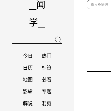
闻
学
今日
热门
日历
标签
地图
必看
影辑
专题
解说
混剪