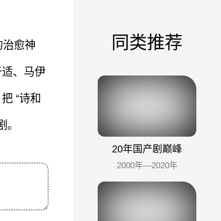
同类推荐
的治愈神
于适、马伊
 “诗和
剧。
20年国产剧巅峰
2000年—2020年