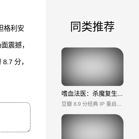
同类推荐
坦格利安
场面震撼，
.7 分，
嗜血法医：杀魔复生 第一季
豆瓣 8.9 分经典 IP 重启力作，《嗜血法医》系列最新续作。“海湾屠夫” 德克斯特回归纽约，一边隐藏身份，一边与连...