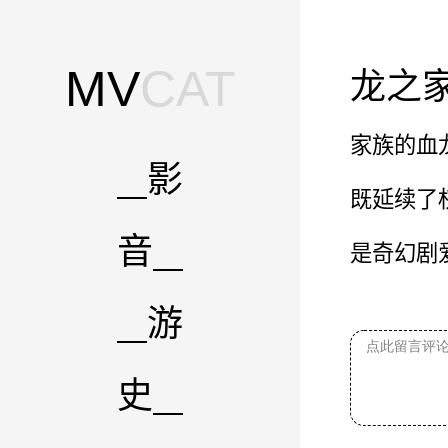
MV
CAT
龙之
家族的血
影
既延续了
音
是奇幻剧
游
史