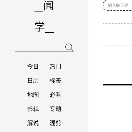
闻
学
今日
热门
日历
标签
地图
必看
影辑
专题
解说
混剪