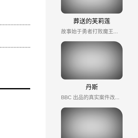
葬送的芙莉莲
故事始于勇者打败魔王的十年后，活了千年的精灵魔法使芙莉莲，在勇者辛美尔离世后，才后知后觉地想要理解人类...
丹斯
BBC 出品的真实案件改编剧，聚焦英国连环杀手丹尼斯・尼尔森的罪行与审判。大卫・田纳特演技炸裂，将变态杀手的...