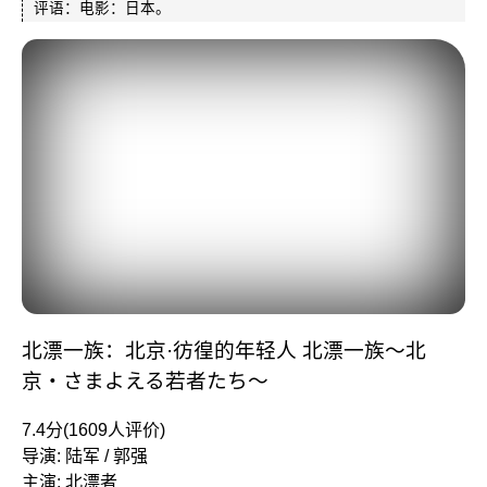
评语：电影：日本。
北漂一族：北京·彷徨的年轻人 北漂一族～北
京・さまよえる若者たち～
7.4分(1609人评价)
导演: 陆军 / 郭强
主演: 北漂者