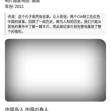
制片国家/地区: 美国
年份: 2011
评语：这个片子居然有目录，让人惊讶。两个CIA特工在红色
中国的故事。回顾了一段历史，鲜为人知的历史。我们只能从
其他的著作中了解一鳞半爪，而此部纪录片则完整地展现了整
个的情形。
中国鸟人 中国の鳥人