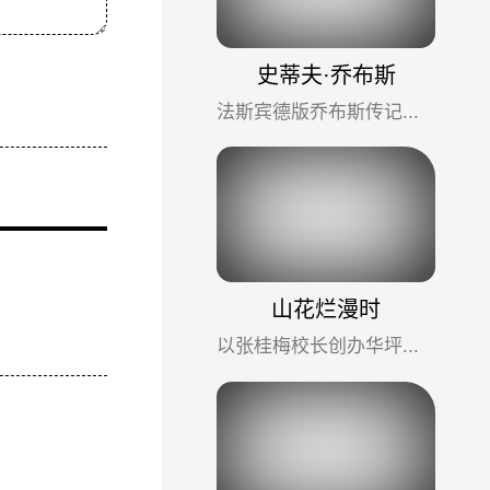
史蒂夫·乔布斯
法斯宾德版乔布斯传记电影，取材于沃特·艾萨克森撰写的乔布斯生前唯一授权的传记，本片将不同于传统传记电影，...
山花烂漫时
以张桂梅校长创办华坪女高为原型的年度神作，豆瓣 9.6 分封神。宋佳神级还原张桂梅的坚韧与大爱，剧情真实不悬...