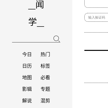
闻
学
今日
热门
日历
标签
地图
必看
影辑
专题
解说
混剪