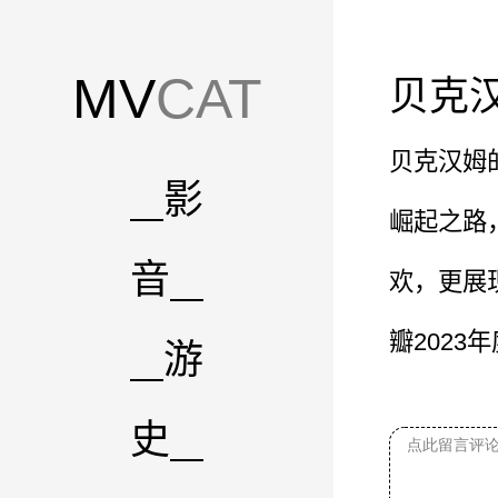
MV
CAT
贝克
贝克汉姆
影
崛起之路
音
欢，更展
瓣2023
游
史