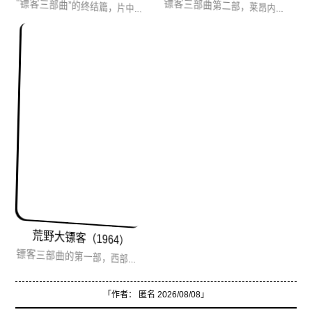
镖客三部曲第二部，莱昂内的镖客三部曲始终都在进步,人物性格渐丰满,剧情开始复杂,而其作品在西部片中的独树...
“镖客三部曲”的终结篇，片中的三位主角好人、坏人、丑鬼趁着南北战争混乱之际，抢夺不义之财，三人既相互利用，又...
荒野大镖客（1964）
镖客三部曲的第一部，西部片经典，虽然故事情节模仿黑泽明的“用心棒”，但模仿的很好，有自己的味道。电影人物刻...
「作者：
匿名
2026/08/08」