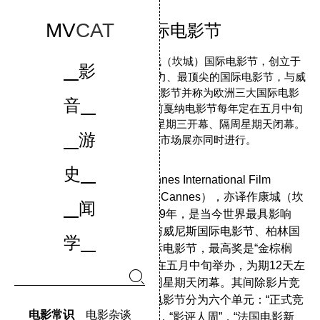
MV
CAT
戛纳国际电影节
戛纳国际电影节，亦译作康城（坎城）国际电影节，创立于
影
1939年，是当今世界最具影响力、最顶尖的国际电影节，与威
尼斯国际电影节、柏林国际电影节并称为欧洲三大国际电影
音
节，最高奖是“金棕榈奖”。当前戛纳电影节每年定在五月中旬
举办，为期12天左右，通常于星期三开幕、隔周星期天闭幕。
游
其间除影片竞赛外，市场展亦同时进行。
史
戛纳国际电影节（英文：Cannes International Film
Festival，法文：Festival De Cannes），亦译作康城（坎
闻
城）国际电影节，创立于1939年，是当今世界最具影响
力、最顶尖的国际电影节，与威尼斯国际电影节、柏林国
学
际电影节并称为欧洲三大国际电影节，最高奖是“金棕榈
奖”。当前戛纳电影节每年定在五月中旬举办，为期12天左
右，通常于星期三开幕、隔周星期天闭幕。其间除影片竞
赛外，市场展亦同时进行。电影节分为六个单元：“正式竞
电影常识
电影杂谈
赛”，“导演双周”，“一种注视”，“影评人周”，“法国电影新