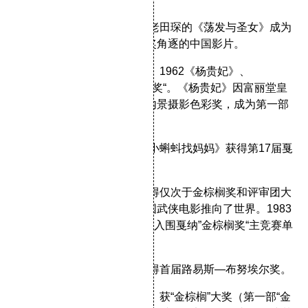
1959年，台湾话剧界元老田琛的
《荡发与圣女》
成为
第一部正式参加戛纳金棕榈奖角逐的中国影片。
李翰祥：1960
《倩女幽魂》
、1962
《杨贵妃》
、
1963
《武则天》
入围”金棕榈奖“。
《杨贵妃》
因富丽堂皇
的宫廷布景和服饰夺得最佳内景摄影色彩奖，成为第一部
在戛纳获奖的华语电影。
1964年，唐澄的水墨动画
《小蝌蚪找妈妈》
获得第17届戛
纳电影节荣誉奖。
1975年，胡金铨
《侠女》
夺得仅次于金棕榈奖和评审团大
奖的最高综合技术奖，将中国武侠电影推向了世界。1983
年岑范
《阿Q正传》
成为首部入围戛纳”金棕榈奖“主竞赛单
元的大陆影片。
1990年，张艺谋
《菊豆》
获得首届路易斯—布努埃尔奖。
1993年，陈凯歌
《霸王别姬》
获“金棕榈”大奖（第一部“金