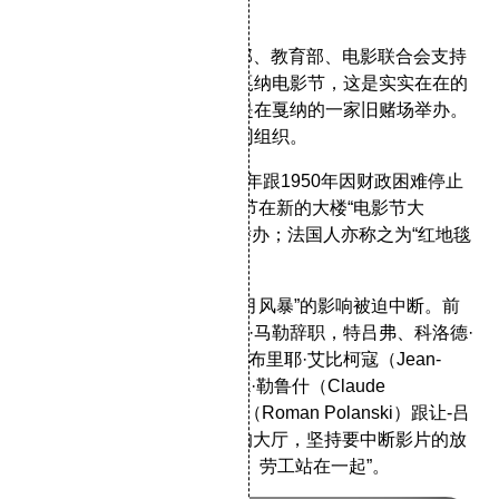
二战之后
1946年9月20日在法国外交部、教育部、电影联合会支持
下由法国艺术行动协会再办戛纳电影节，这是实实在在的
第一届。第一届戛纳电影节是在戛纳的一家旧赌场举办。
后由法国工业部和商业部共同组织。
自1946年第一届以来，1948年跟1950年因财政困难停止
举办。但是在1949年，电影节在新的大楼“电影节大
楼”（Palais des festivals）举办；法国人亦称之为“红地毯
大楼”。
1968年5月19日因为受到“五月风暴”的影响被迫中断。前
一天5月18日，评审之一路易·马勒辞职，特吕弗、科洛德·
贝里（ClaudeBerri）、尚-盖布里耶·艾比柯寇（Jean-
Gabriel Albicocco）、克劳德·勒鲁什（Claude
Lelouche）、罗曼·波兰斯基（Roman Polanski）跟让-吕
克·戈达尔冲进“电影节大楼”的大厅，坚持要中断影片的放
映，目的是要“跟罢工的学生、劳工站在一起”。