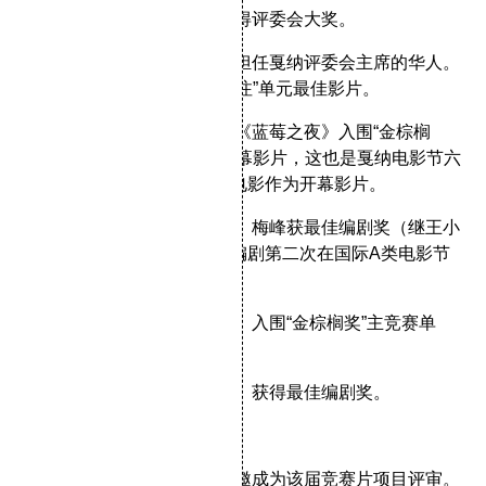
2005年，王小帅
《青红》
获得评委会大奖。
2006年，王家卫成为第一个担任戛纳评委会主席的华人。
王超
《江城夏日》
获“一种关注”单元最佳影片。
2007年，王家卫的英语新片
《蓝莓之夜》
入围“金棕榈
奖”主竞赛单元，同时成为开幕影片，这也是戛纳电影节六
十年来第一次以华人导演的电影作为开幕影片。
2009年，
《春风沉醉的晚上》
梅峰获最佳编剧奖（继王小
帅
《左右》
柏林获奖后中国编剧第二次在国际A类电影节
获得编剧奖）
2010年，王小帅
《日照重庆》
入围“金棕榈奖”主竞赛单
元。
2013年，贾樟柯的
《天注定》
获得最佳编剧奖。
四、华人评审
1997年：大陆女演员巩俐获邀成为该届竞赛片项目评审。