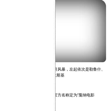
1968年的戛纳电影节遭遇五月风暴，左起依次是勒鲁什、
戈达尔、特吕弗、马勒、波兰斯基
2002年之后
一直到2002年，电影节才把官方名称定为“戛纳电影
节”（Festival de Cannes）
三、华语电影获奖