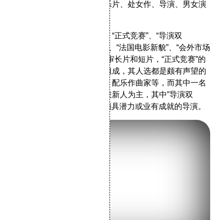
影、音乐电影、传记片、娱乐片、处女作、导演、男女演
员、编剧、摄影、剪辑等奖。
电影节的活动分为六个单元：“正式竞赛”、“导演双
周”、“一种注视”、“影评人周”、“法国电影新貌”、“会外市场
展”。有两组评审委员分别评审长片和短片，“正式竞赛”的
部分由各国电影文化界人士组成，其人选都是颇有声望的
导演、演员、编剧、影评人、配乐作曲家等，而其中一名
担任主席。非竞赛部分以提拔新人为主，其中”导演双
周”及“一种注视”发掘了不少颇具潜力或业有成就的导演。