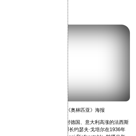
等。
创办初期
莱妮·里芬斯塔尔执导的影片
《奥林匹亚》
海报
1930年代末，法国有感于当时德国、意大利高涨的法西斯
主义气焰，特别是德国宣传部长约瑟夫·戈培尔在1936年