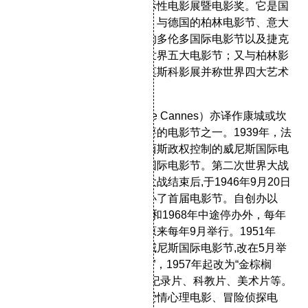
复兴并于同地扩大举办的国际性电影展暨电影奖。它是国
际上最具影响力的影展之一，与德国的柏林电影节、意大
利的威尼斯电影节、加拿大的多伦多国际电影节以及捷克
的卡罗维发利电影节合称为世界五大电影节；又与柏林影
展、威尼斯影展以及俄国的莫斯科影展并称世界四大艺术
电影展。
戛纳国际电影节（Festival De Cannes）亦译作康城或坎
城电影节，世界最大、最重要的电影节之一。1939年，法
国为了对抗当时受意大利法西斯政权控制的威尼斯国际电
影节，决定创办法国自己的国际电影节。第二次世界大战
爆发使筹备工作停顿下来。大战结束后,于1946年9月20日
在法国南部旅游胜地戛纳举办了首届电影节。自创办以
来，除1948年、1950年停办和1968年中途停办外，每年
举行一次，为期两周左右。原来每年9月举行。1951年
起，为了在时间上争取早于威尼斯国际电影节,改在5月举
行。1956年最高奖为“金鸭奖”，1957年起改为“金棕榈
奖”，分别授予最佳故事片、纪录片、科教片、美术片等。
此外，历年来还先后颁发过爱情心理电影、冒险侦探电