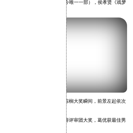
棕榈”大奖华语影片，也是至今唯一一部），侯孝贤
《戏梦
人生》
获评委会大奖。
1993年
《霸王别姬》
获得金棕榈大奖瞬间，前景左起依次
张国荣、徐枫、陈凯歌
1994年，张艺谋
《活着》
获得评审团大奖，葛优获最佳男
主角（首位华人戛纳影帝）。