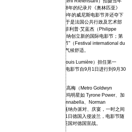
大力运作莱妮·里芬斯塔尔（Leni Riefenstahl）拍摄当年
的柏林奥运，之后便成为1938年的纪录片
《奥林匹亚》
（Olympia），强势入围1938年的威尼斯电影节并还夺下
最佳外国影片“穆索里尼奖”；于是法国公共行政及艺术部
长尚·杰伊（Jean Zay）接受菲利普·艾蓝杰（Philippe
Erlanger）的建议，决定在戛纳创立新的国际电影节；第
一届电影节全名为“国际电影节”（Festival international du
film）。选择戛纳是因为那边气候舒适。
1939年6月，路易·卢米埃（Louis Lumière）担任第一
届“国际电影节”主席，第一届电影节自9月1日进行到9月30
日。
1939年8月开始，美国片商米高梅（Metro Goldwyn
Mayer）用豪华邮轮载着好莱坞明星如 Tyrone Power、加
里·库柏（Gary Cooper）、Annabella、Norman
Shearer、George Raft 来到戛纳办派对、庆宴，一时之间
吸引不少影迷驻足。但是9月1日德国入侵波兰，电影节随
即宣布取消；9月3日法国、英国对德国宣战。