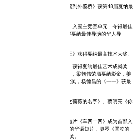
1995年，张艺谋
《摇啊摇，摇到外婆桥》
获第48届戛纳最
高技术大奖。
1997年，王家卫
《春光乍洩》
入围主竞赛单元，夺得最佳
导演奖（王家卫成为首位获得戛纳最佳导演的华人导
演）。
1999年，陈凯歌
《荆轲刺秦王》
获得戛纳最高技术大奖。
2000年，王家卫
《花样年华》
获得戛纳最佳艺术成就奖
（杜可风、李屏宾、张叔平），梁朝伟荣膺戛纳影帝，姜
文的
《鬼子来了》
获评委会大奖，杨德昌的
《一一》
获最
佳导演奖。
2001年，侯孝贤
《千禧曼波之蔷薇的名字》
、蔡明亮
《你
那边几点》
获戛纳技术大奖。
2002年，伍仕贤的电影短片
《车四十四》
成为首部入
选戛纳电影节“导演双周”单元的华语短片，廖琴
《哭泣的
女人》
获“一种注视”特别提名奖。