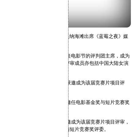
2007年5月18日，王家卫在戛纳海滩出席
《蓝莓之夜》
媒
体见面会
2006年：香港导演王家卫担任电影节的评判团主席，成为
首位获此殊荣的华人，该年评审成员亦包括中国大陆女演
员章子怡。
2007年：香港女演员张曼玉获邀成为该届竞赛片项目评
审。
2008年：台湾导演侯孝贤获邀任电影基金奖与短片竞赛奖
评审团主席。
2009年：台湾女演员舒淇获邀成为该届竞赛片项目评审，
章子怡二度担任电影基金奖与短片竞赛奖评委。