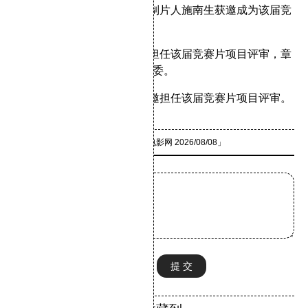
2011年：香港导演杜琪峰和制片人施南生获邀成为该届竞
赛片项目评审。
2013年：台湾导演李安获邀担任该届竞赛片项目评审，章
子怡担任“一种关注”单元的评委。
2014年：大陆导演贾樟柯获邀担任该届竞赛片项目评审。
「来源：
1905电影网
2026/08/08」