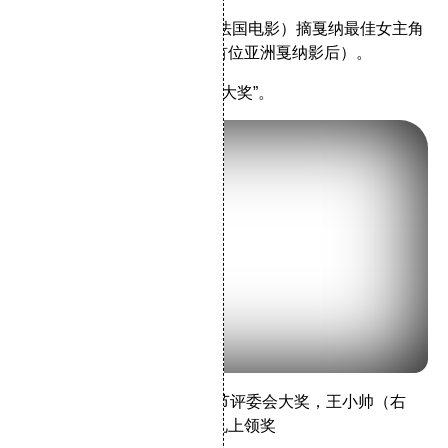
2004年，张曼玉
《清洁》
（法国电影）摘戛纳最佳女主角
桂冠（首位华人戛纳影后，首位亚洲戛纳影后）。
2005年，巩俐获得“戛纳特别大奖”。
《青红》
获第58届戛纳电影节评委会大奖，王小帅（右
二）和高圆圆（左二）在典礼上领奖