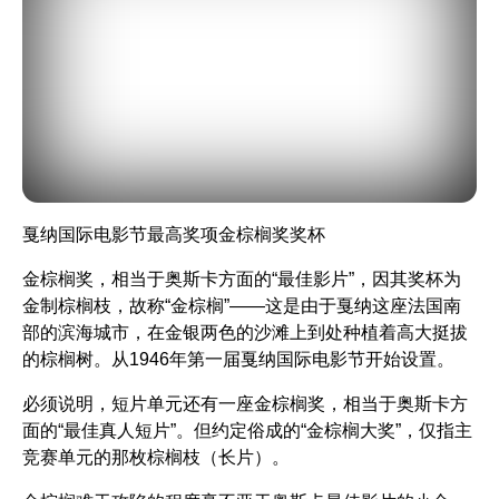
戛纳国际电影节最高奖项金棕榈奖奖杯
金棕榈奖，相当于奥斯卡方面的“最佳影片”，因其奖杯为
金制棕榈枝，故称“金棕榈”——这是由于戛纳这座法国南
部的滨海城市，在金银两色的沙滩上到处种植着高大挺拔
的棕榈树。从1946年第一届戛纳国际电影节开始设置。
必须说明，短片单元还有一座金棕榈奖，相当于奥斯卡方
面的“最佳真人短片”。但约定俗成的“金棕榈大奖”，仅指主
竞赛单元的那枚棕榈枝（长片）。