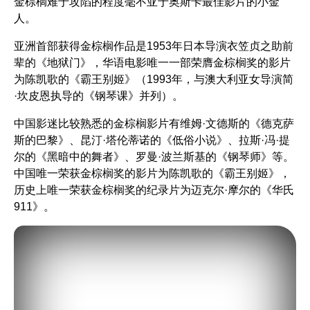
金棕榈难于攻陷的程度毫不亚于奥斯卡最佳影片的小金
人。
亚洲首部获得金棕榈作品是1953年日本导演衣笠贞之助前
辈的
《地狱门》
，华语电影唯一一部荣膺金棕榈奖的影片
为陈凯歌的
《霸王别姬》
（1993年，与澳大利亚女导演简
·坎皮恩执导的
《钢琴课》
并列）。
中国影迷比较熟悉的金棕榈影片有维姆·文德斯的
《德克萨
斯的巴黎》
、昆汀·塔伦蒂诺的
《低俗小说》
、拉斯·冯·提
尔的
《黑暗中的舞者》
、罗曼·波兰斯基的
《钢琴师》
等。
中国唯一荣获金棕榈奖的影片为陈凯歌的
《霸王别姬》
，
历史上唯一荣获金棕榈奖的纪录片为迈克尔·摩尔的
《华氏
911》
。