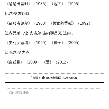
《爸爸出差时》
（1985）
《地下》
（1995）
比尔·奥古斯特
《征服者佩尔》
（1988）
《善意的背叛》
（1992）
达内兄弟（让·皮埃尔·达内和吕克·达内 ）
《美丽罗塞塔》
（1999）
《孩子》
（2005）
迈克尔·哈内克
《白丝带》
（2009）
《爱》
（2012）
「来源：
1905电影网
2026/08/08」