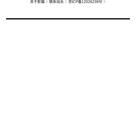
关于影猫
联系站长
京ICP备12026239号