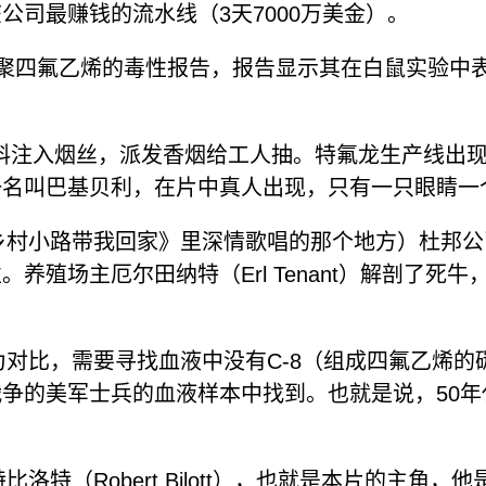
司最赚钱的流水线（3天7000万美金）。
关于聚四氟乙烯的毒性报告，报告显示其在白鼠实验
将材料注入烟丝，派发香烟给工人抽。特氟龙生产线出现
一名叫巴基贝利，在片中真人出现，只有一只眼睛一
《乡村小路带我回家》里深情歌唱的那个地方）杜邦公
养殖场主厄尔田纳特（Erl Tenant）解剖了死
作为对比，需要寻找血液中没有C-8（组成四氟乙烯
争的美军士兵的血液样本中找到。也就是说，50
比洛特（Robert Bilott），也就是本片的主