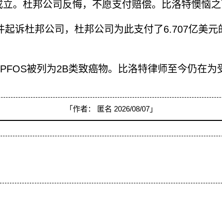
系成立。杜邦公司反悔，不愿支付赔偿。比洛特懊恼
起案件起诉杜邦公司，杜邦公司为此支付了6.707亿
A和PFOS被列为2B类致癌物。比洛特律师至今仍在
「作者：
匿名
2026/08/07」