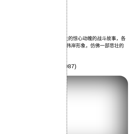
导演：黑泽明
主演：仲代达矢山崎努
类型：剧情/战争/历史
本片讲述了日本战国时代发生的惊心动魄的战斗故事，各
种矛盾烘托出了“影子武士”的伟岸形象，仿佛一部悲壮的
史诗。
14.《忠犬八公物语》(1987)