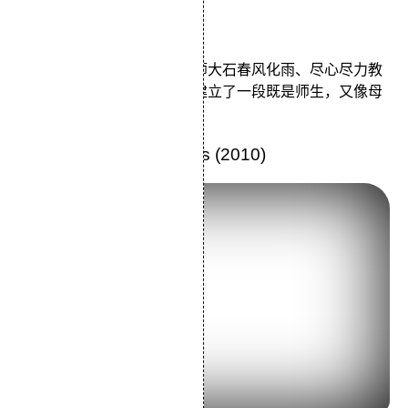
类型：剧情
在民风纯朴的渔村里，女教师大石春风化雨、尽心尽力教
导一班天真烂漫的小孩子，建立了一段既是师生，又像母
子般的深厚情谊。
19.《告白》Confessions (2010)