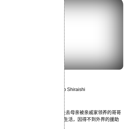
导演：高畑勋
主演：TsutomuTatsumiAyano Shiraishi
类型：动画/剧情/战争
二战后期的神户，因空袭而失去母亲被亲戚家领养的哥哥
和4岁的妹妹藏在一个洞穴里生活，因得不到外界的援助
而渐渐走向死亡。