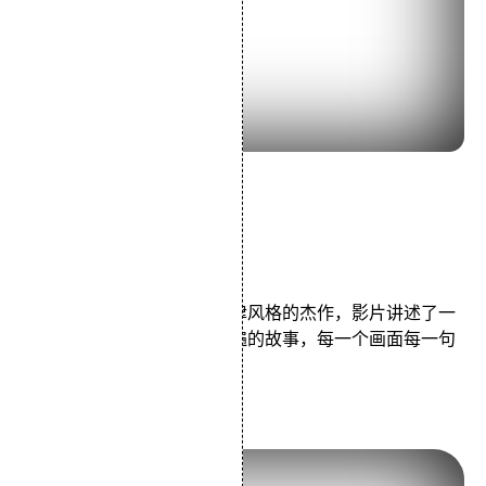
导演：小津安二郎
主演：原节子杉村春子
类型：剧情
《东京物语》是集中体现小津风格的杰作，影片讲述了一
个如生活本身一般简单而普遍的故事，每一个画面每一句
台词都可咀嚼出滋味。
4.《龙猫》 (1988)