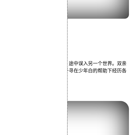
导演：宫崎骏
主演：柊瑠美入野自由
类型：动画/冒险/家庭
少女千寻跟随父母搬往新家，途中误入另一个世界。双亲
因为贪吃美食而变成了猪。千寻在少年白的帮助下经历各
种考验，救出父母。
3.《东京物语》 (1953)