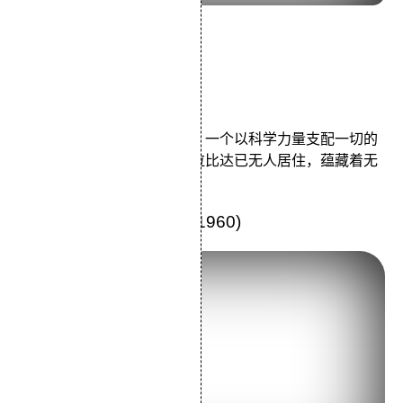
导演：宫崎骏
主演：田中真弓横泽启子
类型：奇幻/冒险/动画
拉比达是一座飘在空中的岛，一个以科学力量支配一切的
古老帝国。在古老传说中，拉比达已无人居住，蕴藏着无
限财富。
8.《女人步上楼梯时》 (1960)