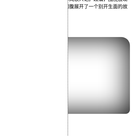
武士道精神的终极形式——切腹展开了一个别开生面的故
事。
6.《浮云》(1955)
导演：成濑巳喜男
主演：高峰秀子森雅之