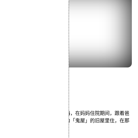
导演：宫崎骏
主演：日高法子坂本千夏
类型：动画/冒险/家庭
小学生小月和四岁的妹妹小梅，在妈妈住院期间，跟着爸
爸搬到郊外的一间被人戏称为「鬼屋」的旧屋里住，在那
里他们发现了龙猫。