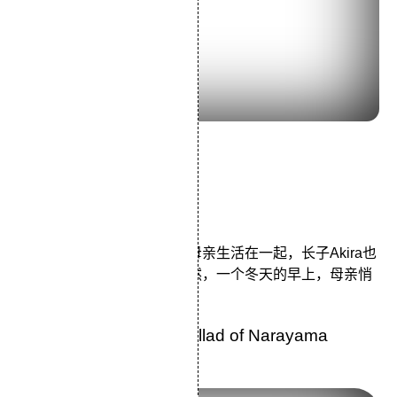
导演：是枝裕和
主演：柳乐优弥冈元夕纪子
类型：剧情
四个同母异父的兄弟姐妹和母亲生活在一起，长子Akira也
照顾着三个年幼的弟妹。突然，一个冬天的早上，母亲悄
悄地离开了。
16.《楢山节考》The Ballad of Narayama
(1983)