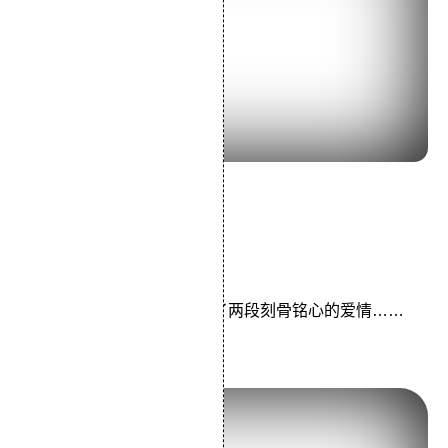
导演：岩井俊二
主演：中山美穗丰川悦司
类型：剧情/爱情
一封寄往天国的情书，开启了两段刻骨铭心的爱情……
10.《幽灵公主》 (1997)