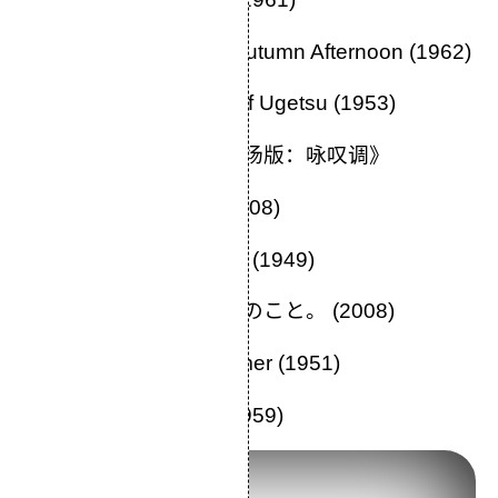
24.《秋刀鱼之味》An Autumn Afternoon (1962)
25.《雨月物语》Tales of Ugetsu (1953)
26.《新世纪福音战士剧场版：咏叹调》
27.《母亲》Kaabee (2008)
28.《晚春》Late Spring (1949)
29.《周围的事》ぐるりのこと。 (2008)
30.《麦秋》Early Summer (1951)
31.《浮草》Ukigusa (1959)