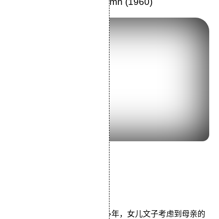
32.《秋日和》Late Autumn (1960)
导演：小津安二郎
主演：笠智众原节子
类型：剧情
剧情主要为秋子的丈夫去世多年，女儿文子考虑到母亲的