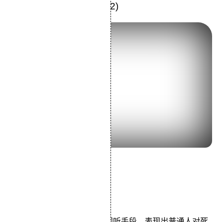
17.《生之欲》Ikiru (1952)
导演：黑泽明
主演：志村乔千秋实
类型：剧情
本片以流畅的叙事和丰富的视听手段，表现出普通人对死