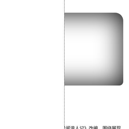
5.《切腹》 (1962)
导演：小林正树
主演：仲代达矢三国连太郎
类型：剧情
影片根据泷口康彦的小说《异闻浪人记》改编，围绕展现