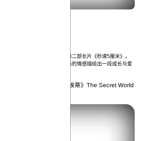
导演：新海诚
主演：水桥研二近藤好美
类型：爱情/动画
时隔三年，新海诚推出他的第二部长片《秒速5厘米》，
以细腻优美的画面和浪漫忧伤的情感描绘出一段成长与爱
的唯美故事。
35.《借东西的小人阿莉埃蒂》The Secret World
of Arrietty (2010)