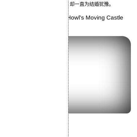
处境，虽然和青年后藤相爱，却一直为结婚犹豫。
33.《哈尔的移动城堡》Howl's Moving Castle
(2004)
导演：宫崎骏
主演：倍赏千惠子木村拓哉