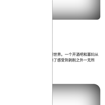
导演：成濑巳喜男
主演：高峰秀子森雅之
类型：剧情
成濑元素再次出现：银座酒吧世界。一个开酒吧和寡妇从
男人们和她贪婪的家庭身上除了感受到剥削之外一无所
获。为了忠于她死去的..
9.《情书》 (1995)