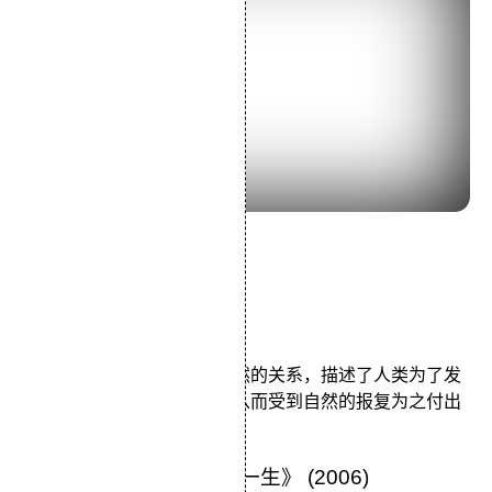
导演：宫崎骏
主演：松田洋治石田百合子
类型：动画/奇幻/冒险
《幽灵公主》主题是人与自然的关系，描述了人类为了发
展技术力量不断破坏自然，从而受到自然的报复为之付出
代价的故事。
11.《令人讨厌的松子的一生》 (2006)