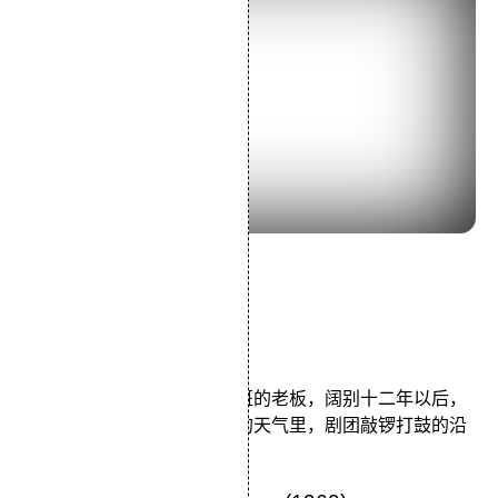
导演：小津安二郎
主演：中村雁治郎京町子
类型：剧情
主人公驹十郎是一位流浪戏班的老板，阔别十二年以后，
他又带班来到小镇，在闷热的天气里，剧团敲锣打鼓的沿
街宣传，让我们认识..