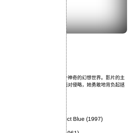
导演：宫崎骏
主演：岛本须美辻村真人
类型：动画/动作/冒险
宫崎骏挥洒想象力构筑出一个神奇的幻想世界。影片的主
角是一位纤弱善良的少女，面对侵略，她勇敢地背负起拯
救家乡的使命。
21.《乱》Ran (1985)
22.《未麻的部屋》Perfect Blue (1997)
23.《用心棒》Yojinbo (1961)