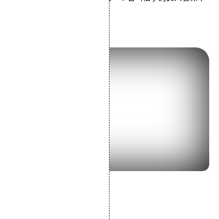
幸的幸福故事。
12.《罗生门》 (1950)
导演：黑泽明
主演：三船敏郎京町子