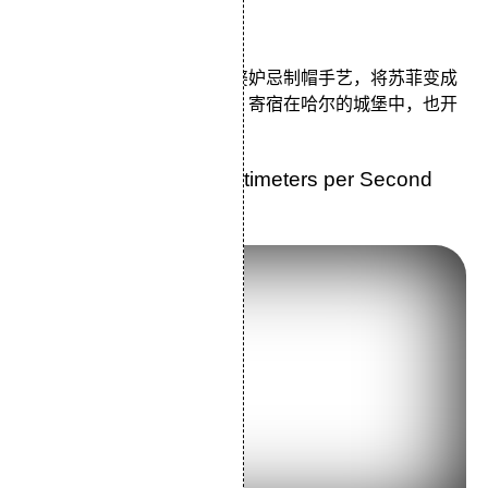
类型：动画/冒险/家庭
苏菲与家人在小镇生活。巫婆妒忌制帽手艺，将苏菲变成
了老太婆。苏菲无奈离开家，寄宿在哈尔的城堡中，也开
始探寻城堡的秘密……
34.《秒速5厘米》5 Centimeters per Second
(2007)