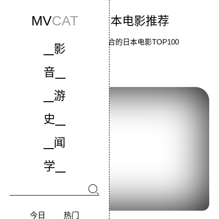
MV
CAT
百部经典日本电影推荐
根据各大影评网站综合的日本电影TOP100
影
音
1.《七武士》 (1954)
游
史
闻
学
今日
热门