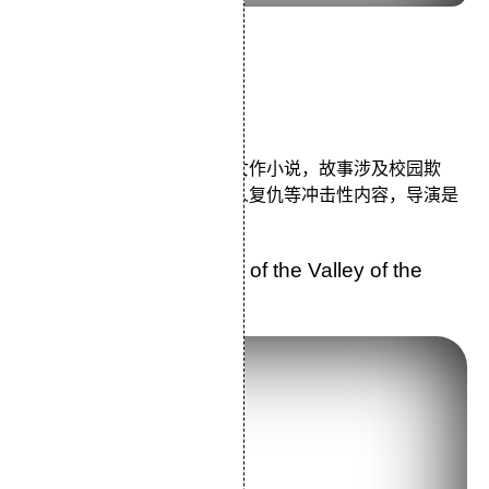
导演：中岛哲也
主演：松隆子桥本爱
类型：剧情/悬疑/惊悚
影片改编自凑佳苗的同名处女作小说，故事涉及校园欺
凌、未成年人杀害儿童、个人复仇等冲击性内容，导演是
视觉系中岛哲也。
20.《风之谷》Nausica? of the Valley of the
Winds (1984)