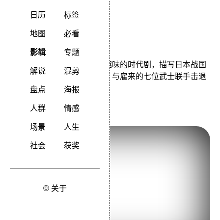
导演：黑泽明
日历
标签
主演：三船敏郎志村乔
地图
必看
类型：动作/剧情
影辑
专题
黑泽明第一部真正加入西片趣味的时代剧，描写日本战国
解说
混剪
时代，贫穷百姓为保卫家园，与雇来的七位武士联手击退
强盗的故事。
盘点
海报
人群
情感
2.《千与千寻》（2001）
场景
人生
社会
获奖
© 关于