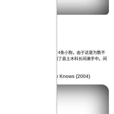
导演：神山征二郎
主演：仲代达矢尾美利德
类型：剧情
秋田县近藤家的宠物狗生下了4条小狗，由于这是为数不
多的纯种秋田犬，所以被送到了县土木科长间濑手中。间
濑将其中的一条作为..
15.《无人知晓》Nobody Knows (2004)