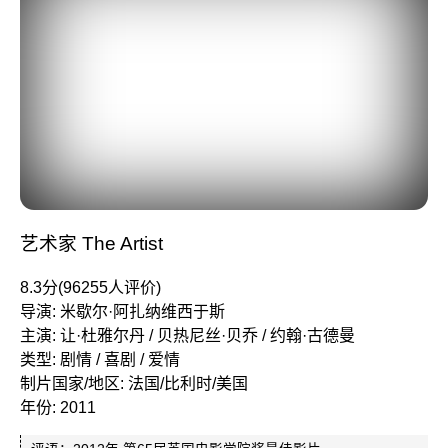
艺术家 The Artist
8.3分(96255人评价)
导演: 米歇尔·阿扎纳维西于斯
主演: 让·杜雅尔丹 / 贝热尼丝·贝乔 / 约翰·古德曼
类型: 剧情 / 喜剧 / 爱情
制片国家/地区: 法国/比利时/美国
年份: 2011